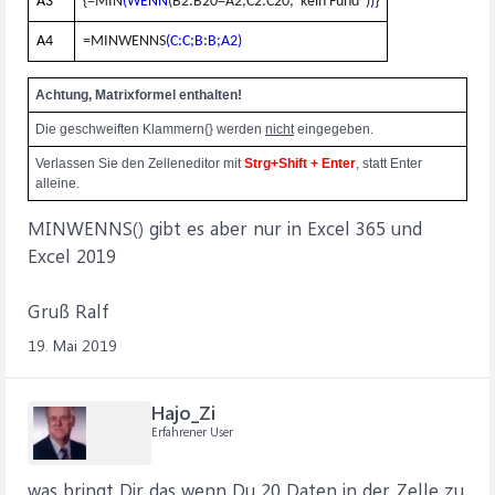
A3
{=MIN
(WENN
(B2:B20=A2;C2:C20;"kein Fund")
)
}
A4
=MINWENNS
(C:C;B:B;A2)
Achtung, Matrixformel enthalten!
Die geschweiften Klammern{} werden
nicht
eingegeben.
Verlassen Sie den Zelleneditor mit
Strg+Shift + Enter
, statt Enter
alleine.
MINWENNS() gibt es aber nur in Excel 365 und
Excel 2019
Gruß Ralf
19. Mai 2019
Hajo_Zi
Erfahrener User
was bringt Dir das wenn Du 20 Daten in der Zelle zu