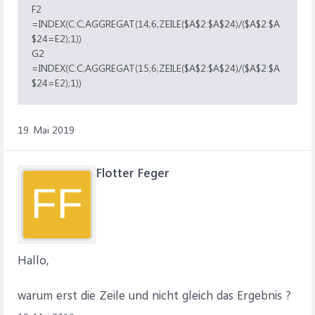
F2
=INDEX(C:C;AGGREGAT(14;6;ZEILE($A$2:$A$24)/($A$2:$A
$24=E2);1))
G2
=INDEX(C:C;AGGREGAT(15;6;ZEILE($A$2:$A$24)/($A$2:$A
$24=E2);1))
19. Mai 2019
Flotter Feger
FF
Hallo,
warum erst die Zeile und nicht gleich das Ergebnis ?