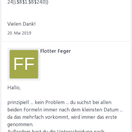
24));$B$1:$B$24;0)}
Vielen Dank!
20. Mai 2019
Flotter Feger
FF
Hallo,
prinzipiell ... kein Problem ... du suchst bei allen
beiden Formeln immer nach dem kleinsten Datum ...
da das mehrfach vorkommt, wird immer das erste
genommen.
Außerdem hast du die Unterscheidung nach