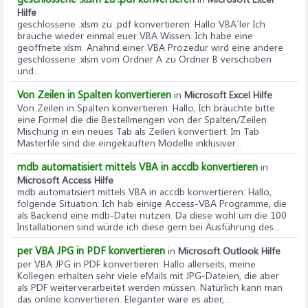
Hilfe
geschlossene .xlsm zu .pdf konvertieren
: Hallo VBA´ler Ich
brauche wieder einmal euer VBA Wissen. Ich habe eine
geöffnete xlsm. Anahnd einer VBA Prozedur wird eine andere
geschlossene .xlsm vom Ordner A zu Ordner B verschoben
und...
Von Zeilen in Spalten konvertieren
in
Microsoft Excel Hilfe
Von Zeilen in Spalten konvertieren
: Hallo, Ich bräuchte bitte
eine Formel die die Bestellmengen von der Spalten/Zeilen
Mischung in ein neues Tab als Zeilen konvertiert. Im Tab
Masterfile sind die eingekauften Modelle inklusiver...
mdb automatisiert mittels VBA in accdb konvertieren
in
Microsoft Access Hilfe
mdb automatisiert mittels VBA in accdb konvertieren
: Hallo,
folgende Situation: Ich hab einige Access-VBA Programme, die
als Backend eine mdb-Datei nutzen. Da diese wohl um die 100
Installationen sind würde ich diese gern bei Ausführung des...
per VBA JPG in PDF konvertieren
in
Microsoft Outlook Hilfe
per VBA JPG in PDF konvertieren
: Hallo allerseits, meine
Kollegen erhalten sehr viele eMails mit JPG-Dateien, die aber
als PDF weiterverarbeitet werden müssen. Natürlich kann man
das online konvertieren. Eleganter wäre es aber,...