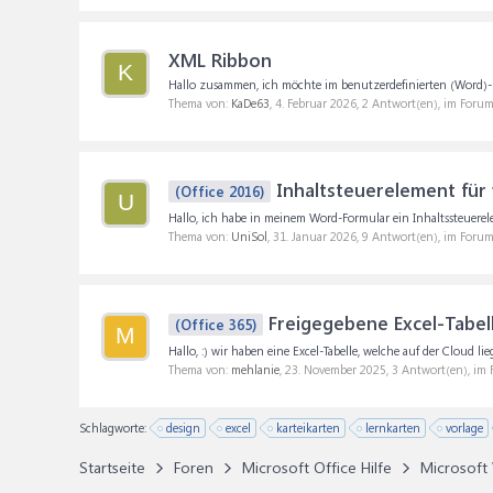
XML Ribbon
K
Hallo zusammen, ich möchte im benutzerdefinierten (Word)-R
Thema von:
KaDe63
,
4. Februar 2026
, 2 Antwort(en), im Foru
Inhaltsteuerelement für 
(Office 2016)
U
Hallo, ich habe in meinem Word-Formular ein Inhaltssteuerel
Thema von:
UniSol
,
31. Januar 2026
, 9 Antwort(en), im Foru
Freigegebene Excel-Tabell
(Office 365)
M
Hallo, :) wir haben eine Excel-Tabelle, welche auf der Cloud 
Thema von:
mehlanie
,
23. November 2025
, 3 Antwort(en), im
Schlagworte:
design
excel
karteikarten
lernkarten
vorlage
Startseite
Foren
Microsoft Office Hilfe
Microsoft 