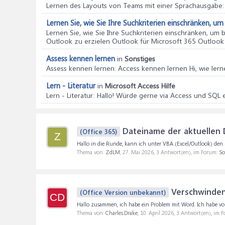
Lernen des Layouts von Teams mit einer Sprachausgabe
Lernen Sie, wie Sie Ihre Suchkriterien einschränken, um
Lernen Sie, wie Sie Ihre Suchkriterien einschränken, um 
Outlook zu erzielen Outlook für Microsoft 365 Outlook
Assess kennen lernen
in
Sonstiges
Assess kennen lernen
: Access kennen lernen Hi, wie ler
Lern - Literatur
in
Microsoft Access Hilfe
Lern - Literatur
: Hallo! Würde gerne via Access und SQL 
Dateiname der aktuellen D
(Office 365)
Z
Hallo in die Runde, kann ich unter VBA (Excel/Outlook) den N
Thema von:
ZdLM
,
27. Mai 2026
, 3 Antwort(en), im Forum:
So
Verschwinden
(Office Version unbekannt)
CD
Hallo zusammen, ich habe ein Problem mit Word. Ich habe vo
Thema von:
Charles.Drake
,
10. April 2026
, 3 Antwort(en), im 