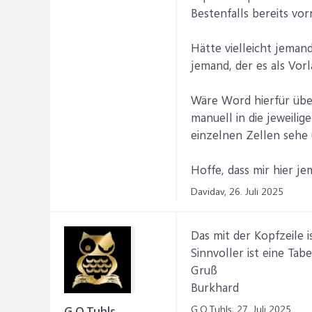
Bestenfalls bereits vo
Hätte vielleicht jemand
jemand, der es als Vor
Wäre Word hierfür überh
manuell in die jeweili
einzelnen Zellen sehe 
Hoffe, dass mir hier j
Davidav,
26. Juli 2025
Das mit der Kopfzeile i
Sinnvoller ist eine Tab
Gruß
Burkhard
G.O.Tuhls,
27. Juli 2025
G.O.Tuhls