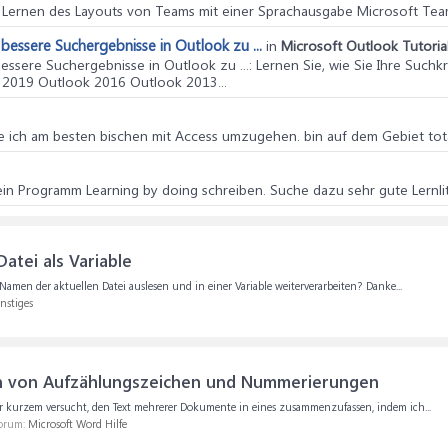
: Lernen des Layouts von Teams mit einer Sprachausgabe Microsoft Tea
 bessere Suchergebnisse in Outlook zu ...
in
Microsoft Outlook Tutoria
bessere Suchergebnisse in Outlook zu ...
: Lernen Sie, wie Sie Ihre Such
 2019 Outlook 2016 Outlook 2013...
ne ich am besten bischen mit Access umzugehen. bin auf dem Gebiet tota
ein Programm Learning by doing schreiben. Suche dazu sehr gute Lernlit
atei als Variable
amen der aktuellen Datei auslesen und in einer Variable weiterverarbeiten? Danke...
nstiges
 von Aufzählungszeichen und Nummerierungen
r kurzem versucht, den Text mehrerer Dokumente in eines zusammenzufassen, indem ich...
Forum:
Microsoft Word Hilfe