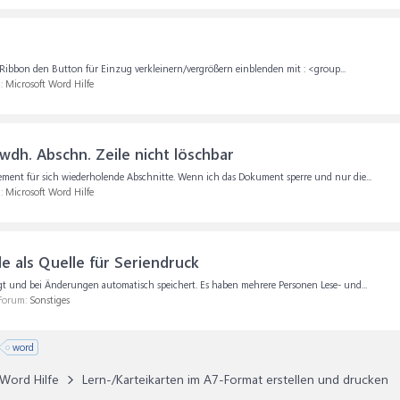
ibbon den Button für Einzug verkleinern/vergrößern einblenden mit : <group...
m:
Microsoft Word Hilfe
wdh. Abschn. Zeile nicht löschbar
ement für sich wiederholende Abschnitte. Wenn ich das Dokument sperre und nur die...
m:
Microsoft Word Hilfe
e als Quelle für Seriendruck
liegt und bei Änderungen automatisch speichert. Es haben mehrere Personen Lese- und...
 Forum:
Sonstiges
word
Word Hilfe
Lern-/Karteikarten im A7-Format erstellen und drucken