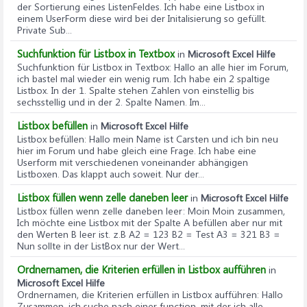
der Sortierung eines ListenFeldes. Ich habe eine Listbox in
einem UserForm diese wird bei der Initalisierung so gefüllt.
Private Sub...
Suchfunktion für Listbox in Textbox
in
Microsoft Excel Hilfe
Suchfunktion für Listbox in Textbox
: Hallo an alle hier im Forum,
ich bastel mal wieder ein wenig rum. Ich habe ein 2 spaltige
Listbox. In der 1. Spalte stehen Zahlen von einstellig bis
sechsstellig und in der 2. Spalte Namen. Im...
Listbox befüllen
in
Microsoft Excel Hilfe
Listbox befüllen
: Hallo mein Name ist Carsten und ich bin neu
hier im Forum und habe gleich eine Frage. Ich habe eine
Userform mit verschiedenen voneinander abhängigen
Listboxen. Das klappt auch soweit. Nur der...
Listbox füllen wenn zelle daneben leer
in
Microsoft Excel Hilfe
Listbox füllen wenn zelle daneben leer
: Moin Moin zusammen,
Ich möchte eine Listbox mit der Spalte A befüllen aber nur mit
den Werten B leer ist. z.B A2 = 123 B2 = Test A3 = 321 B3 =
Nun sollte in der ListBox nur der Wert...
Ordnernamen, die Kriterien erfüllen in Listbox aufführen
in
Microsoft Excel Hilfe
Ordnernamen, die Kriterien erfüllen in Listbox aufführen
: Hallo
Zusammen, ich suche nach einer function, mit der ich alle