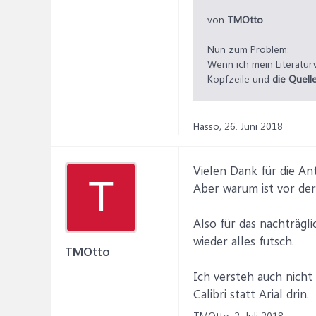
von
TMOtto
Nun zum Problem:
Wenn ich mein Literaturve
Kopfzeile und
die Quell
Hasso,
26. Juni 2018
Vielen Dank für die An
T
Aber warum ist vor der
Also für das nachträgli
wieder alles futsch.
TMOtto
Ich versteh auch nicht
Calibri statt Arial drin.
TMOtto,
2. Juli 2018