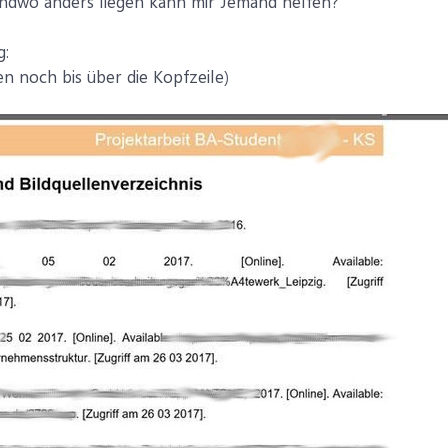
ndwo anders liegen kann mir Jemand helfen?
g:
n noch bis über die Kopfzeile)