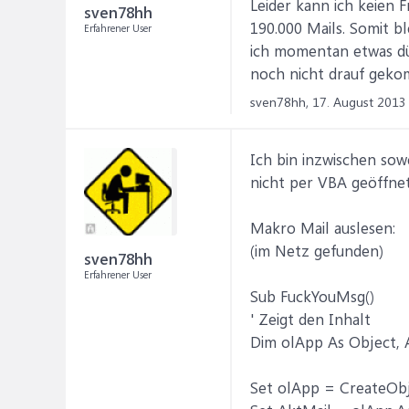
Leider kann ich keien 
sven78hh
190.000 Mails. Somit b
Erfahrener User
ich momentan etwas dün
noch nicht drauf geko
sven78hh,
17. August 2013
Ich bin inzwischen sowe
nicht per VBA geöffn
Makro Mail auslesen:
(im Netz gefunden)
sven78hh
Erfahrener User
Sub FuckYouMsg()
' Zeigt den Inhalt
Dim olApp As Object, 
Set olApp = CreateObj