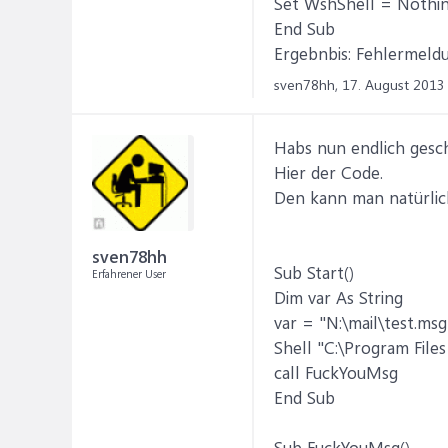
Set WshShell = Nothi
End Sub
Ergebnbis: Fehlermeldu
sven78hh,
17. August 2013
Habs nun endlich gescha
Hier der Code.
Den kann man natürlic
sven78hh
Sub Start()
Erfahrener User
Dim var As String
var = "N:\mail\test.msg
Shell "C:\Program File
call FuckYouMsg
End Sub
Sub FuckYouMsg()