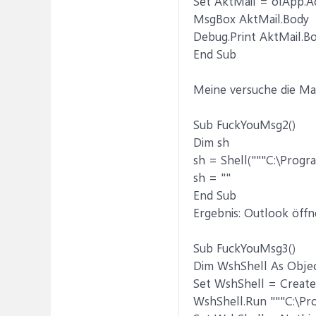
Set AktMail = olApp.A
MsgBox AktMail.Body
Debug.Print AktMail.Bo
End Sub
Meine versuche die Mai
Sub FuckYouMsg2()
Dim sh
sh = Shell("""C:\Progr
sh = ""
End Sub
Ergebnis: Outlook öffne
Sub FuckYouMsg3()
Dim WshShell As Obje
Set WshShell = Create
WshShell.Run """C:\Pro