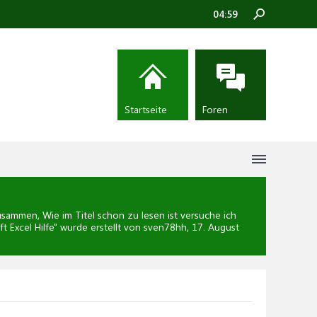
04:59
Startseite
Foren
ammen, Wie im Titel schon zu lesen ist versuche ich
t Excel Hilfe
" wurde erstellt von sven78hh,
17. August