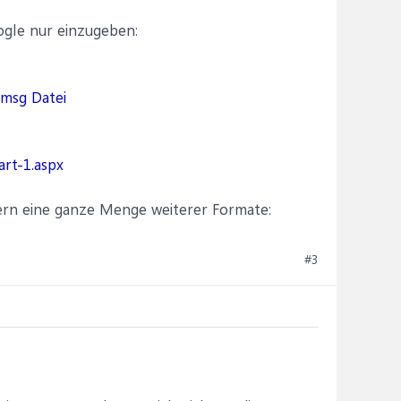
ogle nur einzugeben:
 msg Datei
art-1.aspx
dern eine ganze Menge weiterer Formate:
#3