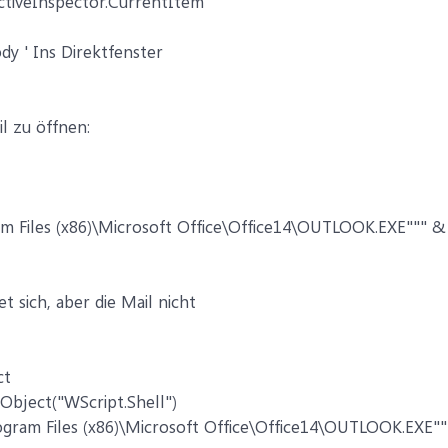
ctiveInspector.CurrentItem
dy ' Ins Direktfenster
l zu öffnen:
am Files (x86)\Microsoft Office\Office14\OUTLOOK.EXE""" & 
t sich, aber die Mail nicht
ct
Object("WScript.Shell")
gram Files (x86)\Microsoft Office\Office14\OUTLOOK.EXE"" 