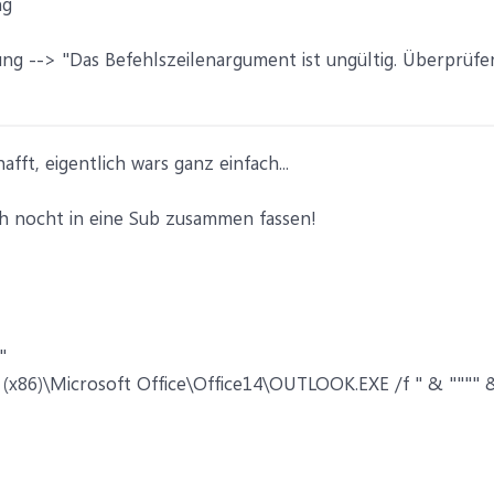
ng
ng --> "Das Befehlszeilenargument ist ungültig. Überprüfe
fft, eigentlich wars ganz einfach...
h nocht in eine Sub zusammen fassen!
"
s (x86)\Microsoft Office\Office14\OUTLOOK.EXE /f " & """" 