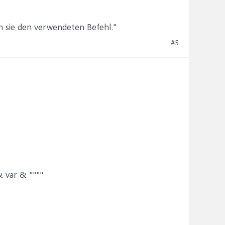
n sie den verwendeten Befehl."
#5
& var & """"