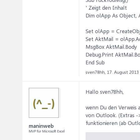
' Zeigt den Inhalt
Dim olApp As Object, 
Set olApp = CreateObj
Set AktMail = olApp.A
MsgBox AktMail.Body
Debug.Print AktMail.Bo
End Sub
sven78hh,
17. August 2013
Hallo sven78hh,
wenn Du den Verweis au
von Outlook. (Extras ->
funktionieren (ab Outl
maninweb
MVP für Microsoft Excel