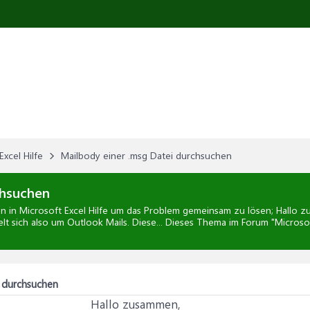
Excel Hilfe
Mailbody einer .msg Datei durchsuchen
chsuchen
en
in
Microsoft Excel Hilfe
um das Problem gemeinsam zu lösen; Hallo zus
t sich also um Outlook Mails. Diese... Dieses Thema im Forum "
Microsof
i durchsuchen
Hallo zusammen,