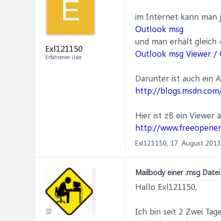
E
im Internet kann man 
Outlook msg
und man erhält gleich 
Exl121150
Outlook msg Viewer / 
Erfahrener User
Darunter ist auch ein A
http://blogs.msdn.com/
Hier ist zB ein Viewer
http://www.freeopener
Exl121150,
17. August 2013
Mailbody einer .msg Date
Hallo Exl121150,
Ich bin seit 2 Zwei Ta