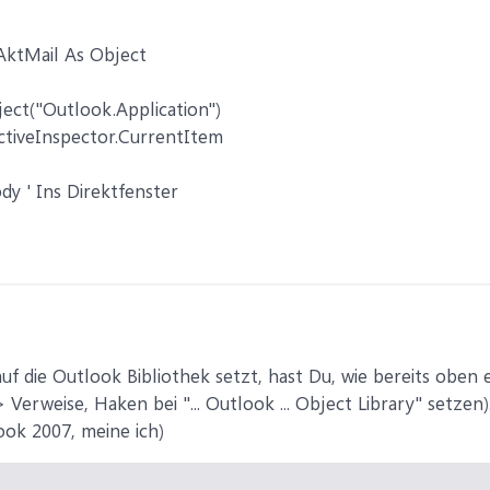
AktMail As Object
ect("Outlook.Application")
ctiveInspector.CurrentItem
dy ' Ins Direktfenster
f die Outlook Bibliothek setzt, hast Du, wie bereits oben e
 Verweise, Haken bei "... Outlook ... Object Library" setzen
ook 2007, meine ich)