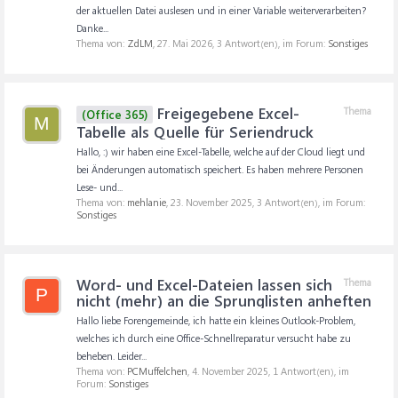
der aktuellen Datei auslesen und in einer Variable weiterverarbeiten?
Danke...
Thema von:
ZdLM
,
27. Mai 2026
, 3 Antwort(en), im Forum:
Sonstiges
Freigegebene Excel-
Thema
(Office 365)
M
Tabelle als Quelle für Seriendruck
Hallo, :) wir haben eine Excel-Tabelle, welche auf der Cloud liegt und
bei Änderungen automatisch speichert. Es haben mehrere Personen
Lese- und...
Thema von:
mehlanie
,
23. November 2025
, 3 Antwort(en), im Forum:
Sonstiges
Word- und Excel-Dateien lassen sich
Thema
P
nicht (mehr) an die Sprunglisten anheften
Hallo liebe Forengemeinde, ich hatte ein kleines Outlook-Problem,
welches ich durch eine Office-Schnellreparatur versucht habe zu
beheben. Leider...
Thema von:
PCMuffelchen
,
4. November 2025
, 1 Antwort(en), im
Forum:
Sonstiges