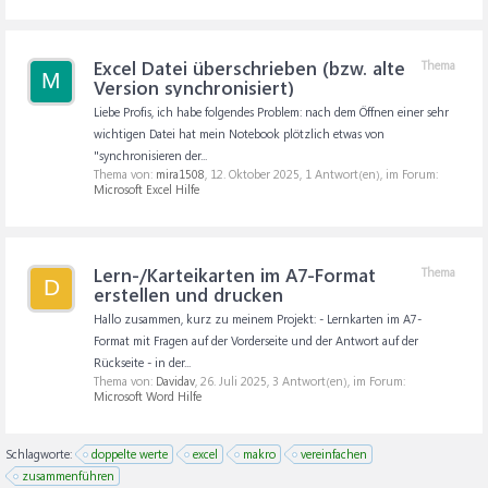
Excel Datei überschrieben (bzw. alte
Thema
M
Version synchronisiert)
Liebe Profis, ich habe folgendes Problem: nach dem Öffnen einer sehr
wichtigen Datei hat mein Notebook plötzlich etwas von
"synchronisieren der...
Thema von:
mira1508
,
12. Oktober 2025
, 1 Antwort(en), im Forum:
Microsoft Excel Hilfe
Lern-/Karteikarten im A7-Format
Thema
D
erstellen und drucken
Hallo zusammen, kurz zu meinem Projekt: - Lernkarten im A7-
Format mit Fragen auf der Vorderseite und der Antwort auf der
Rückseite - in der...
Thema von:
Davidav
,
26. Juli 2025
, 3 Antwort(en), im Forum:
Microsoft Word Hilfe
Schlagworte:
doppelte werte
excel
makro
vereinfachen
zusammenführen