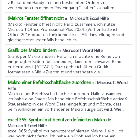
z.B. auf dem Handy in einen bestimmten Ordner zu
verschieben um meinen Posteingang "sauber" zu halten....
(Makro) Fenster öffnet nicht
in
Microsoft Excel Hilfe
(Makro) Fenster öffnet nicht
: Hallo zusammen, ich nutze
Microsoft Office Professional Plus 2024. (Vorher hatte ich
Office 2016 drauf da funktionierte es. Alle Einstellungen sind
gleichgesetzt, jedenfalls habe ich es...
Grafik per Makro ändern
in
Microsoft Word Hilfe
Grafik per Makro ändern
: Hallo, ich möchte eine Reihe von
eingefügten Bildern beschneiden, damit der schwarze Rand
entfernt wird: [ATTACH] Dazu gehe ich über >Grafik
formatieren >Bild <Zuschnitt und verändere die...
Makro einer Befehlsschaltfläche zuordnen
in
Microsoft Word
Hilfe
Makro einer Befehlsschaltfläche zuordnen
: Hallo Zusammen,
ich habe eine Frage : Ich habe eine Befehlsschaltfläche activeX
Steuerelenz in der Word Datei eingefügt und möchte, dass
beim Anklicken ein vorhandenes Makro ausgelöst wird. Wie...
excel 365: Symbol mit benutzerdefinierten Makro
in
Microsoft Excel Hilfe
excel 365: Symbol mit benutzerdefinierten Makro
: Hallo ! ich
war noch nicht fertig! Ich habe ein Problem! Ich habe ein