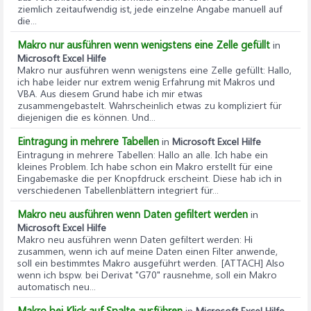
ziemlich zeitaufwendig ist, jede einzelne Angabe manuell auf
die...
Makro nur ausführen wenn wenigstens eine Zelle gefüllt
in
Microsoft Excel Hilfe
Makro nur ausführen wenn wenigstens eine Zelle gefüllt
: Hallo,
ich habe leider nur extrem wenig Erfahrung mit Makros und
VBA. Aus diesem Grund habe ich mir etwas
zusammengebastelt. Wahrscheinlich etwas zu kompliziert für
diejenigen die es können. Und...
Eintragung in mehrere Tabellen
in
Microsoft Excel Hilfe
Eintragung in mehrere Tabellen
: Hallo an alle. Ich habe ein
kleines Problem. Ich habe schon ein Makro erstellt für eine
Eingabemaske die per Knopfdruck erscheint. Diese hab ich in
verschiedenen Tabellenblättern integriert für...
Makro neu ausführen wenn Daten gefiltert werden
in
Microsoft Excel Hilfe
Makro neu ausführen wenn Daten gefiltert werden
: Hi
zusammen, wenn ich auf meine Daten einen Filter anwende,
soll ein bestimmtes Makro ausgeführt werden. [ATTACH] Also
wenn ich bspw. bei Derivat "G70" rausnehme, soll ein Makro
automatisch neu...
Makro bei Klick auf Spalte ausführen
in
Microsoft Excel Hilfe