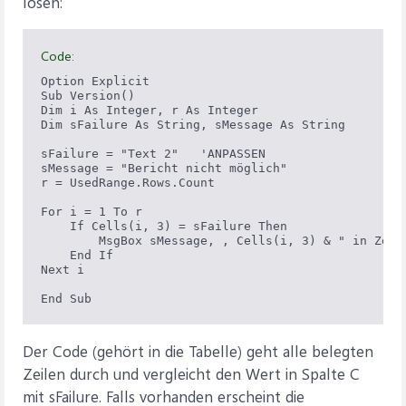
lösen:
Code:
Option Explicit

Sub Version()

Dim i As Integer, r As Integer

Dim sFailure As String, sMessage As String

sFailure = "Text 2"   'ANPASSEN

sMessage = "Bericht nicht möglich"

r = UsedRange.Rows.Count

For i = 1 To r

    If Cells(i, 3) = sFailure Then

        MsgBox sMessage, , Cells(i, 3) & " in Zeile
    End If

Next i

Der Code (gehört in die Tabelle) geht alle belegten
Zeilen durch und vergleicht den Wert in Spalte C
mit sFailure. Falls vorhanden erscheint die