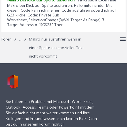
Makro bei Klick auf Spalte ausführen
: Hallo miteinander Mit
diesem Code kann ich meinen Code ausführen sobald ich auf
G23 klicke: Code: Private Sub
Worksheet_SelectionChange(ByVal Target As Range) If
Target.Address = "$G$23" Then . ....
Foren
...
Makro nur ausführen wenn in
einer Spalte ein spezieller Text
nicht vorkommt
Sie haben ein Problem mit Microsoft Word, Excel,
Outlook, Access, Teams oder PowerPoint mit dem
Sie einfach nicht mehr weiter kommen und Ihre
Kollegen und Freund wissen auch keinen Rat? Dann
bist du in unserem Forum richtig!