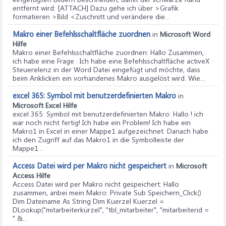
entfernt wird: [ATTACH] Dazu gehe ich über >Grafik
formatieren >Bild <Zuschnitt und verändere die...
Makro einer Befehlsschaltfläche zuordnen
in
Microsoft Word
Hilfe
Makro einer Befehlsschaltfläche zuordnen
: Hallo Zusammen,
ich habe eine Frage : Ich habe eine Befehlsschaltfläche activeX
Steuerelenz in der Word Datei eingefügt und möchte, dass
beim Anklicken ein vorhandenes Makro ausgelöst wird. Wie...
excel 365: Symbol mit benutzerdefinierten Makro
in
Microsoft Excel Hilfe
excel 365: Symbol mit benutzerdefinierten Makro
: Hallo ! ich
war noch nicht fertig! Ich habe ein Problem! Ich habe ein
Makro1 in Excel in einer Mappe1 aufgezeichnet. Danach habe
ich den Zugriff auf das Makro1 in die Symbolleiste der
Mappe1...
Access Datei wird per Makro nicht gespeichert
in
Microsoft
Access Hilfe
Access Datei wird per Makro nicht gespeichert
: Hallo
zusammen, anbei mein Makro: Private Sub Speichern_Click()
Dim Dateiname As String Dim Kuerzel Kuerzel =
DLookup("mitarbeiterkürzel", "tbl_mitarbeiter", "mitarbeiterid =
" &...