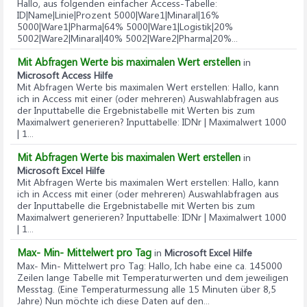
Hallo, aus folgenden einfacher Access-Tabelle:
ID|Name|Linie|Prozent 5000|Ware1|Minaral|16%
5000|Ware1|Pharma|64% 5000|Ware1|Logistik|20%
5002|Ware2|Minaral|40% 5002|Ware2|Pharma|20%...
Mit Abfragen Werte bis maximalen Wert erstellen
in
Microsoft Access Hilfe
Mit Abfragen Werte bis maximalen Wert erstellen
: Hallo, kann
ich in Access mit einer (oder mehreren) Auswahlabfragen aus
der Inputtabelle die Ergebnistabelle mit Werten bis zum
Maximalwert generieren? Inputtabelle: IDNr | Maximalwert 1000
| 1...
Mit Abfragen Werte bis maximalen Wert erstellen
in
Microsoft Excel Hilfe
Mit Abfragen Werte bis maximalen Wert erstellen
: Hallo, kann
ich in Access mit einer (oder mehreren) Auswahlabfragen aus
der Inputtabelle die Ergebnistabelle mit Werten bis zum
Maximalwert generieren? Inputtabelle: IDNr | Maximalwert 1000
| 1...
Max- Min- Mittelwert pro Tag
in
Microsoft Excel Hilfe
Max- Min- Mittelwert pro Tag
: Hallo, Ich habe eine ca. 145000
Zeilen lange Tabelle mit Temperaturwerten und dem jeweiligen
Messtag. (Eine Temperaturmessung alle 15 Minuten über 8,5
Jahre) Nun möchte ich diese Daten auf den...