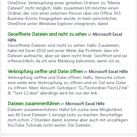
OneDrive: Verknüpfung eines geteilten Ordners zu "Meine
Dateien" nicht möglich
: Hallo zusammen Ich möchte einen
Ordner, der von einer externen Person über ein Office 365
Business-Konto freigegeben wurde, in mein persönliches
OneDrive unter Windows Explorer integrieren, damit...
Geoeffnete Dateien sind nicht zu sehen
in
Microsoft Excel
Hilfe
Geoeffnete Dateien sind nicht zu sehen
: Hallo Zusammen,
habe mit Excel 2010 seit einer Weile das Problem, dass ich
Dateien aufmache, aber sie dann nicht finde. Geöffnet sind sie
offensichtlich, da ich eine Meldung bekomme, wenn ich es...
Verknüpfung oeffne und Datei öffnen
in
Microsoft Excel Hilfe
Verknüpfung oeffne und Datei öffnen
: Hallo, Versuche schon
eine weile eine Verknüpfung zu öffnen und im Ziel eine Datei
zu öffnen. Mein Versuch: Getobject "G:/Testordner/Test12.lnk"
& "Test-12.xlsm" allerdings wird mir nur der link...
Dateien zusammenführen
in
Microsoft Excel Hilfe
Dateien zusammenführen
: Hallo! Ich suche eine Möglichkeit
aus 46 Excel Dateien 1 einzige Liste zu machen. Beschäftige
mich schon 2 Stunden damit, komme aber auch mit unzähligen
YouTube Tutorials nicht weiter. Die Dateien...