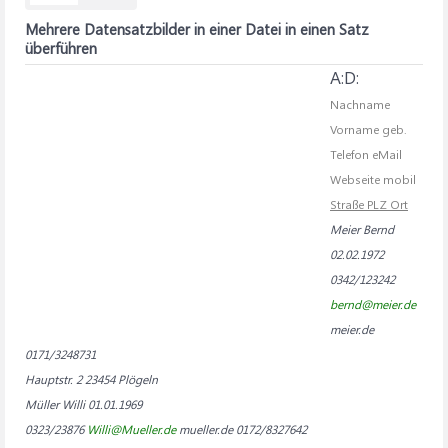
Mehrere Datensatzbilder in einer Datei in einen Satz
überführen
A:D:
Nachname
Vorname geb.
Telefon eMail
Webseite mobil
Straße PLZ Ort
Meier Bernd
02.02.1972
0342/123242
bernd@meier.de
meier.de
0171/3248731
Hauptstr. 2 23454 Plögeln
Müller Willi 01.01.1969
0323/23876
Willi@Mueller.de
mueller.de 0172/8327642