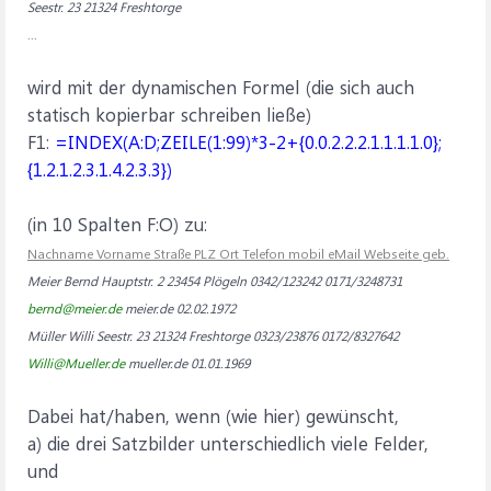
Seestr. 23 21324 Freshtorge
...
wird mit der dynamischen Formel (die sich auch
statisch kopierbar schreiben ließe)
F1:
=INDEX(A:D;ZEILE(1:99)*3-2+{0.0.2.2.2.1.1.1.1.0};
{1.2.1.2.3.1.4.2.3.3})
(in 10 Spalten F:O) zu:
Nachname Vorname Straße PLZ Ort Telefon mobil eMail Webseite geb.
Meier Bernd Hauptstr. 2 23454 Plögeln 0342/123242 0171/3248731
bernd@meier.de
meier.de
02.02.1972
Müller Willi Seestr. 23 21324 Freshtorge 0323/23876 0172/8327642
Willi@Mueller.de
mueller.de
01.01.1969
Dabei hat/haben, wenn (wie hier) gewünscht,
a) die drei Satzbilder unterschiedlich viele Felder,
und