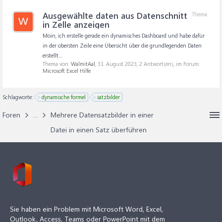
Ausgewählte daten aus Datenschnitt
Thema
W
in Zelle anzeigen
Moin, ich erstelle gerade ein dynamisches Dashboard und habe dafür
in der obersten Zeile eine Übersicht über die grundlegenden Daten
erstellt....
Thema von:
WalmitAal
,
31. August 2023
, 2 Antwort(en), im Forum:
Microsoft Excel Hilfe
Schlagworte:
dynamische formel
satzbilder
Foren
...
Mehrere Datensatzbilder in einer
Datei in einen Satz überführen
Sie haben ein Problem mit Microsoft Word, Excel,
Outlook, Access, Teams oder PowerPoint mit dem