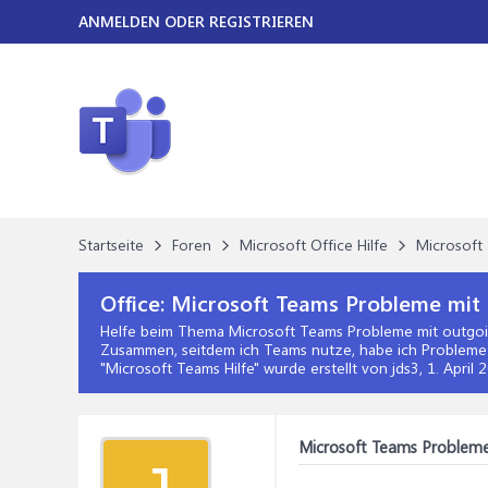
ANMELDEN ODER REGISTRIEREN
Startseite
Foren
Microsoft Office Hilfe
Microsoft 
Office:
Microsoft Teams Probleme mit 
Helfe beim Thema
Microsoft Teams Probleme mit outgoi
Zusammen, seitdem ich Teams nutze, habe ich Probleme
"
Microsoft Teams Hilfe
" wurde erstellt von jds3,
1. April 
Microsoft Teams Probleme