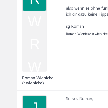
also wenn es ohne funk
ich dir dazu keine Tipp
W
sg Roman
Roman Wienicke (r.wienicke)
R
W
Roman Wienicke
(r.wienicke)
Servus Roman,
J