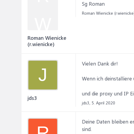
Sg Roman
Roman Wienicke (r.wienicke)
W
Roman Wienicke
(r.wienicke)
Vielen Dank dir!
J
Wenn ich deinstalliere
und die proxy und IP E
jds3
jds3,
5. April 2020
Deine Daten bleiben er
R
sind.