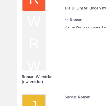
Die IP Einstellungen m
W
sg Roman
Roman Wienicke (r.wienicke)
R
W
Roman Wienicke
(r.wienicke)
Servus Roman
J