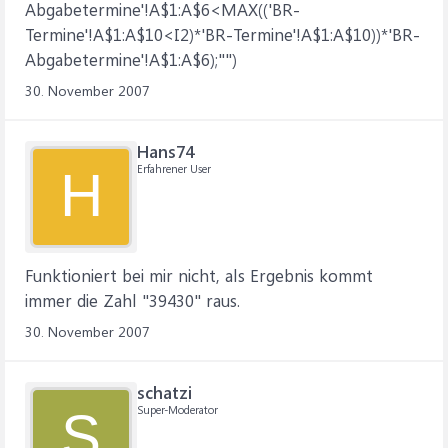
Abgabetermine'!A$1:A$6<MAX(('BR-
Termine'!A$1:A$10<I2)*'BR-Termine'!A$1:A$10))*'BR-
Abgabetermine'!A$1:A$6);"")
30. November 2007
Hans74
Erfahrener User
H
Funktioniert bei mir nicht, als Ergebnis kommt
immer die Zahl "39430" raus.
30. November 2007
schatzi
Super-Moderator
S