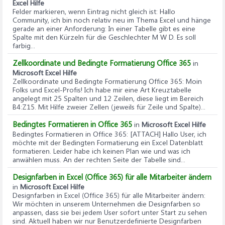
Excel Hilfe
Felder markieren, wenn Eintrag nicht gleich ist
: Hallo
Community, ich bin noch relativ neu im Thema Excel und hänge
gerade an einer Anforderung: In einer Tabelle gibt es eine
Spalte mit den Kürzeln für die Geschlechter M W D. Es soll
farbig...
Zellkoordinate und Bedingte Formatierung Office 365
in
Microsoft Excel Hilfe
Zellkoordinate und Bedingte Formatierung Office 365
: Moin
Folks und Excel-Profis! Ich habe mir eine Art Kreuztabelle
angelegt mit 25 Spalten und 12 Zeilen, diese liegt im Bereich
B4:Z15. Mit Hilfe zweier Zellen (jeweils für Zeile und Spalte)...
Bedingtes Formatieren in Office 365
in
Microsoft Excel Hilfe
Bedingtes Formatieren in Office 365
: [ATTACH] Hallo User, ich
möchte mit der Bedingten Formatierung ein Excel Datenblatt
formatieren. Leider habe ich keinen Plan wie und was ich
anwählen muss. An der rechten Seite der Tabelle sind...
Designfarben in Excel (Office 365) für alle Mitarbeiter ändern
in
Microsoft Excel Hilfe
Designfarben in Excel (Office 365) für alle Mitarbeiter ändern
:
Wir möchten in unserem Unternehmen die Designfarben so
anpassen, dass sie bei jedem User sofort unter Start zu sehen
sind. Aktuell haben wir nur Benutzerdefinierte Designfarben