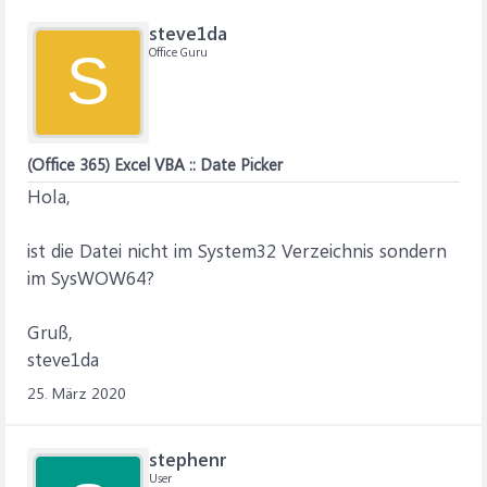
steve1da
Office Guru
S
(Office 365) Excel VBA :: Date Picker
Hola,
ist die Datei nicht im System32 Verzeichnis sondern
im SysWOW64?
Gruß,
steve1da
25. März 2020
stephenr
User