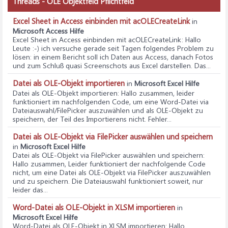
Threads - OLE Objektfeld Pflichtfeld
Excel Sheet in Access einbinden mit acOLECreateLink
in
Microsoft Access Hilfe
Excel Sheet in Access einbinden mit acOLECreateLink
: Hallo
Leute :-) ich versuche gerade seit Tagen folgendes Problem zu
lösen: in einem Bericht soll ich Daten aus Access, danach Fotos
und zum Schluß quasi Screenschots aus Excel darstellen. Das...
Datei als OLE-Objekt importieren
in
Microsoft Excel Hilfe
Datei als OLE-Objekt importieren
: Hallo zusammen, leider
funktioniert im nachfolgenden Code, um eine Word-Datei via
Dateiauswahl/FilePicker auszuwählen und als OLE-Objekt zu
speichern, der Teil des Importierens nicht. Fehler...
Datei als OLE-Objekt via FilePicker auswählen und speichern
in
Microsoft Excel Hilfe
Datei als OLE-Objekt via FilePicker auswählen und speichern
:
Hallo zusammen, Leider funktioniert der nachfolgende Code
nicht, um eine Datei als OLE-Objekt via FilePicker auszuwählen
und zu speichern. Die Dateiauswahl funktioniert soweit, nur
leider das...
Word-Datei als OLE-Objekt in XLSM importieren
in
Microsoft Excel Hilfe
Word-Datei als OLE-Objekt in XLSM importieren
: Hallo