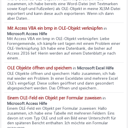
zusammen, ich habe bereits eine Word-Datei (mit Textmarken
sowie Kopf-und Fußzeilen) als OLE-Objekt in meine XLSM-Datei
importiert und kann diese auch exportieren. Wenn ich dann
aber Daten...
Mit Access VBA ein bmp in OLE-Objekt verknüpfen
in
Microsoft Access Hilfe
Mit Access VBA ein bmp in OLE-Objekt verknüpfen
: Liebe
Forengemeinde, ich kämpfe seit tagen mit einem Problem einer
OLE-Verknüpfung. Ich habe eine Datenbank, die bisher auf
Access 2016 lief. Hierin werden auf einem Datenblatt je nach
einem...
OLE Objekte öffnen und speichern
in
Microsoft Excel Hilfe
OLE Objekte öffnen und speichern
: Hallo zusammen, ich hab
mal wieder ein Problem. In einer Exceldatei sind mehrere Excel
OLE's eingefügt. Diese sollen geöffnet und dann gesondert
abgespeichert werden. Das Öffnen und speichern...
Einem OLE-Feld ein Objekt per Formular zuweisen
in
Microsoft Access Hilfe
Einem OLE-Feld ein Objekt per Formular zuweisen
: Hallo
zusammen, ich habe eine Tabelle mit mehreren Feldern. Eins
davon ist vom Typ OLE und soll ein Bild einer Unterschrift für
den späteren Bericht enthalten. Ich möchte ein Formular
erzeugen,...