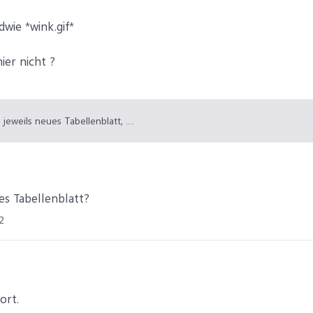
dwie *wink.gif*
ier nicht ?
 jeweils neues Tabellenblatt, ....
es Tabellenblatt?
2
ort.