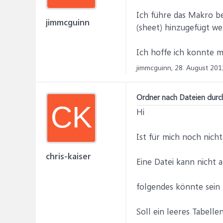
Ich führe das Makro bei
jimmcguinn
(sheet) hinzugefügt we
Ich hoffe ich konnte m
jimmcguinn,
28. August 201
Ordner nach Dateien durch
CK
Hi
Ist für mich noch nicht k
chris-kaiser
Eine Datei kann nicht al
folgendes könnte sein
Soll ein leeres Tabell