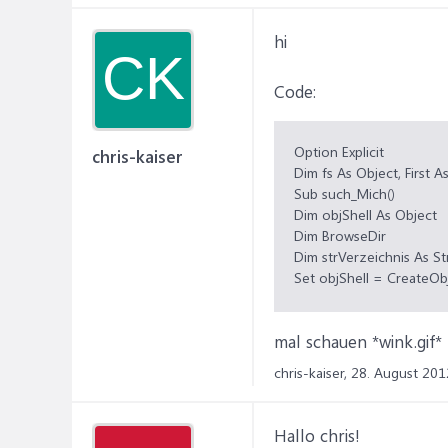
hi
CK
Code:
Option Explicit
chris-kaiser
Dim fs As Object, First A
Sub such_Mich()
Dim objShell As Object
Dim BrowseDir
Dim strVerzeichnis As St
Set objShell = CreateObj
Set BrowseDir = objShel
strVerzeichnis = BrowseDi
mal schauen *wink.gif*
If strVerzeichnis = "" T
Set fs = CreateObject("S
chris-kaiser,
28. August 201
First = 1
Dim StrSearch As String
Do
Hallo chris!
StrSearch = InputBox("g