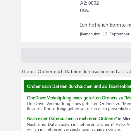
A2: 0002
Set AktuelleMappe = A
usw.
Set objWb = GetObject(s
Set objSH = objWb.Shee
objSH.Copy Before:=Akt
Ich hoffe ich konnte m
objWb.Close savechange
jimmcguinn,
12. September
Set objSH = Nothing
Set objWb = Nothing
End If
StrName = Dir
Thema:
Ordner nach Dateien durchsuchen und als Ta
Loop
Next
If FSO.SubFolders.Count
Ordner nach Dateien durchsuchen und als Tabellenblat
ffile strPath & "\", StrSe
End If
OneDrive: Verknüpfung eines geteilten Ordners zu "Me
Next
OneDrive: Verknüpfung eines geteilten Ordners zu "Mein
Exit Sub
Business-Konto freigegeben wurde, in mein persönliches 
errhandler:
Nach einer Datei suchen in mehreren Ordnern?
in
Micr
MsgBox "Fehlernr:" & Err
Nach einer Datei suchen in mehreren Ordnern?
: Hallo, 
objWb.Close savechange
will ich in mehreren verzeichnissen schauen ob die...