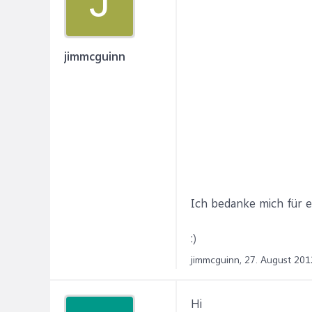
J
jimmcguinn
Ich bedanke mich für e
:)
jimmcguinn,
27. August 201
Hi