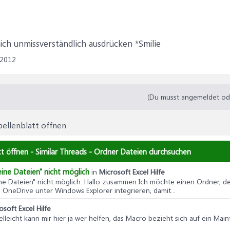
ctiveWorkbook
trPath & "\" & StrName)
ts(1)
uelleMappe.Sheets(1)
ich unmissverständlich ausdrücken *Smilie
s:=False
 2012
(Du musst angemeldet oder
bellenblatt öffnen
 > 0 Then
t öffnen - Similar Threads - Ordner Dateien durchsuchen
arch, 0
ine Dateien" nicht möglich
in
Microsoft Excel Hilfe
e Dateien" nicht möglich
: Hallo zusammen Ich möchte einen Ordner, de
OneDrive unter Windows Explorer integrieren, damit...
osoft Excel Hilfe
.Number & " " & Err.Description
Vielleicht kann mir hier ja wer helfen, das Macro bezieht sich auf ein Ma
s:=False