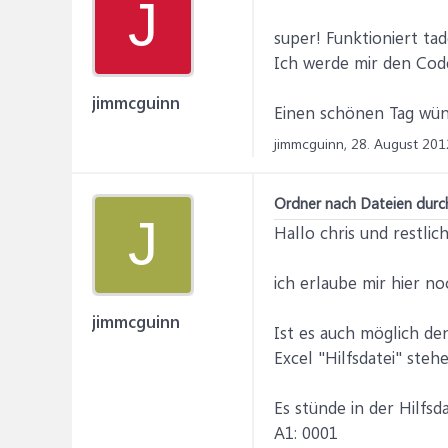
J
Loop While StrSearch = 
super! Funktioniert tad
ffile strVerzeichnis, StrS
Ich werde mir den Cod
End Sub
Sub ffile(strVerzeichnis A
jimmcguinn
Einen schönen Tag wün
Dim MyFolder As Object, 
jimmcguinn,
28. August 201
Set FSO = fs.GetFolder(s
For Each MyFolder In FS
For IntC = 0 To First
Ordner nach Dateien durch
If First = 1 Then
J
strPath = strVerzeichnis
Hallo chris und restlic
Else
strPath = MyFolder
ich erlaube mir hier n
End If
StrName = Dir(strPath & 
jimmcguinn
Ist es auch möglich de
Do While StrName > ""
If StrName ThisWorkbo
Excel "Hilfsdatei" ste
On Error GoTo errhandl
Dim objWb As Object
Es stünde in der Hilfsd
Dim objSH As Object
A1: 0001
Dim AktuelleMappe As 