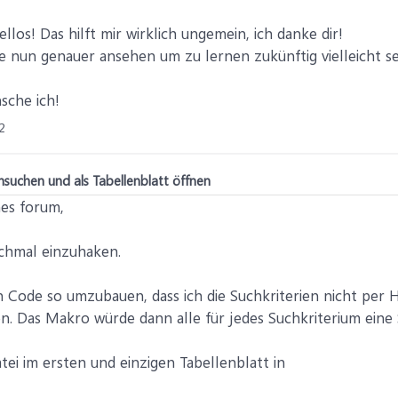
"" Or Len(StrSearch) 4
ellos! Das hilft mir wirklich ungemein, ich danke dir!
earch, 1
e nun genauer ansehen um zu lernen zukünftig vielleicht s
s String, StrSearch As String, First)
sche ich!
FSO As Object, StrName As String, IntC As Integer, strPath As String
2
trVerzeichnis)
O.SubFolders
suchen und als Tabellenblatt öffnen
hes forum,
ochmal einzuhaken.
"\" & StrSearch & "*.xls")
n Code so umzubauen, dass ich die Suchkriterien nicht per 
ok.Name Then
hen. Das Makro würde dann alle für jedes Suchkriterium eine
er
atei im ersten und einzigen Tabellenblatt in
Workbook