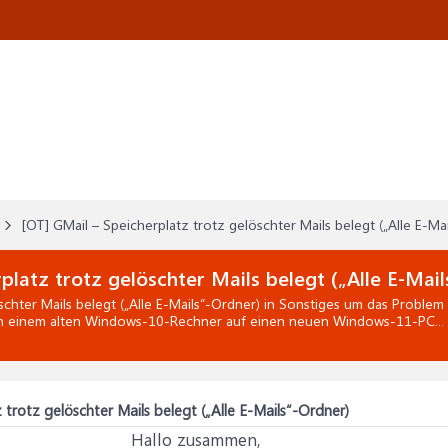
[OT] GMail – Speicherplatz trotz gelöschter Mails belegt („Alle E-Ma
platz trotz gelöschter Mails belegt („Alle E-Mai
chter Mails belegt („Alle E-Mails“-Ordner)
in
Sonstiges
um das Problem 
n einem alten Windows-10-Rechner auf einen neuen Windows-11-PC... 
 trotz gelöschter Mails belegt („Alle E-Mails“-Ordner)
Hallo zusammen,