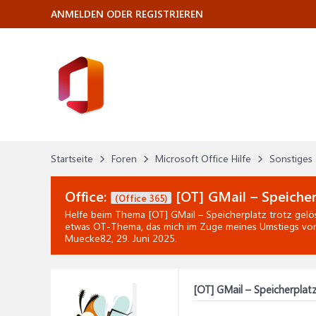
ANMELDEN ODER REGISTRIEREN
Startseite
Foren
Microsoft Office Hilfe
Sonstiges
Office:
[OT] GMail – Speicher
(Office 365)
Helfe beim Thema
[OT] GMail – Speicherplatz trotz gelös
etwas OT-Thema, das mich im Zuge meines Umstiegs vo
Muecke82,
29. Juni 2025
.
[OT] GMail – Speicherplatz