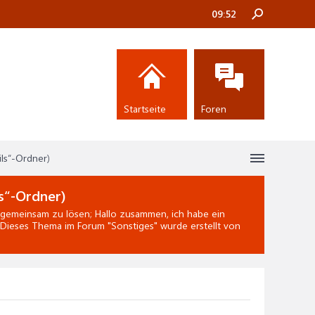
09:52
Startseite
Foren
ils“-Ordner)
ls“-Ordner)
gemeinsam zu lösen; Hallo zusammen, ich habe ein
Dieses Thema im Forum "
Sonstiges
" wurde erstellt von