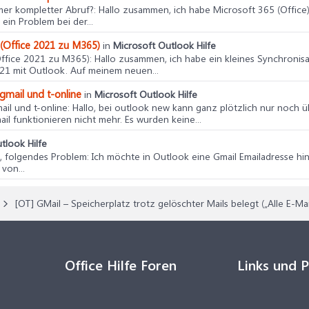
mmer kompletter Abruf?
: Hallo zusammen, ich habe Microsoft 365 (Office
 ein Problem bei der...
 (Office 2021 zu M365)
in
Microsoft Outlook Hilfe
(Office 2021 zu M365)
: Hallo zusammen, ich habe ein kleines Synchronis
21 mit Outlook. Auf meinem neuen...
gmail und t-online
in
Microsoft Outlook Hilfe
ail und t-online
: Hallo, bei outlook new kann ganz plötzlich nur noch
 funktionieren nicht mehr. Es wurden keine...
tlook Hilfe
, folgendes Problem: Ich möchte in Outlook eine Gmail Emailadresse hin
von...
[OT] GMail – Speicherplatz trotz gelöschter Mails belegt („Alle E-Ma
Office Hilfe Foren
Links und 