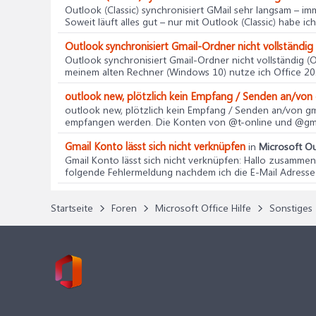
Outlook (Classic) synchronisiert GMail sehr langsam – i
Soweit läuft alles gut – nur mit Outlook (Classic) habe ich
Outlook synchronisiert Gmail-Ordner nicht vollständig
Outlook synchronisiert Gmail-Ordner nicht vollständig 
meinem alten Rechner (Windows 10) nutze ich Office 20
outlook new, plötzlich kein Empfang / Senden an/von 
outlook new, plötzlich kein Empfang / Senden an/von gm
empfangen werden. Die Konten von @t-online und @gmail
Gmail Konto lässt sich nicht verknüpfen
in
Microsoft Ou
Gmail Konto lässt sich nicht verknüpfen
: Hallo zusammen
folgende Fehlermeldung nachdem ich die E-Mail Adresse 
Startseite
Foren
Microsoft Office Hilfe
Sonstiges