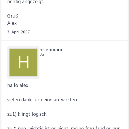
richtig angezeigt.
Gruß
Alex
3. April 2007
hrlehmann
User
H
hallo alex
vielen dank für deine antworten...
zu1) klingt logisch
zu2) nee, wichtig ist es nicht, meine frau fand es nur