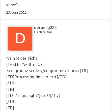
steve1da
23. Juni 2015
derberg222
Erfahrener User
D
Nein leider nicht
[TABLE="width: 159"]
<colgroup><col></colgroup><tbody>[TR]
[TD]Processing time in min.[/TD]
[/TR]
[TR]
[TD="align: right"]06:07[/TD]
[/TR]
[TR]