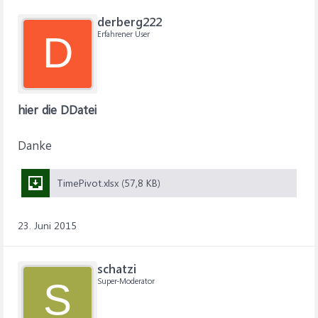
derberg222
Erfahrener User
D
hier die DDatei
Danke
TimePivot.xlsx (57,8 KB)
23. Juni 2015
schatzi
Super-Moderator
S