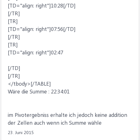
[TD="align: right"]10:28[/TD]
[/TR]
[TR]
[TD="align: right"]07:56[/TD]
[/TR]
[TR]
[TD="align: right"]02:47
[/TD]
[/TR]
</tbody>[/TABLE]
Wäre die Summe : 22:34:01
im Pivotergebniss erhalte ich jedoch keine addition
der Zellen auch wenn ich Summe wähle
23. Juni 2015