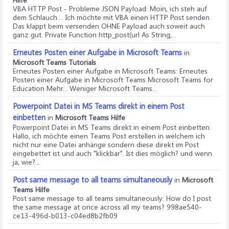
VBA HTTP Post - Probleme JSON Payload
: Moin, ich steh auf
dem Schlauch.... Ich möchte mit VBA einen HTTP Post senden.
Das klappt beim versenden OHNE Payload auch soweit auch
ganz gut. Private Function http_post(url As String,...
Erneutes Posten einer Aufgabe in Microsoft Teams
in
Microsoft Teams Tutorials
Erneutes Posten einer Aufgabe in Microsoft Teams
: Erneutes
Posten einer Aufgabe in Microsoft Teams Microsoft Teams for
Education Mehr... Weniger Microsoft Teams...
Powerpoint Datei in MS Teams direkt in einem Post
einbetten
in
Microsoft Teams Hilfe
Powerpoint Datei in MS Teams direkt in einem Post einbetten
:
Hallo, ich möchte einen Teams Post erstellen in welchem ich
nicht nur eine Datei anhänge sondern diese direkt im Post
eingebettet ist und auch "klickbar". Ist dies möglich? und wenn
ja, wie?...
Post same message to all teams simultaneously
in
Microsoft
Teams Hilfe
Post same message to all teams simultaneously
: How do I post
the same message at once across all my teams? 998ae540-
ce13-496d-b013-c04ed8b2fb09