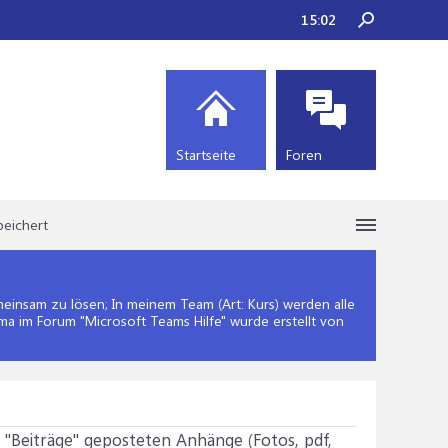
15:02
Startseite
Foren
peichert
insam zu lösen; In meinem Team (Art: Kurs) werden alle
ema im Forum "
Microsoft Teams Hilfe
" wurde erstellt von
 "Beiträge" geposteten Anhänge (Fotos, pdf,