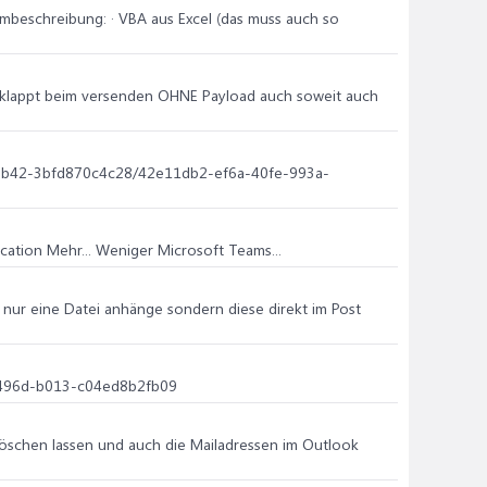
embeschreibung: · VBA aus Excel (das muss auch so
as klappt beim versenden OHNE Payload auch soweit auch
f-8b42-3bfd870c4c28/42e11db2-ef6a-40fe-993a-
cation Mehr... Weniger Microsoft Teams...
t nur eine Datei anhänge sondern diese direkt im Post
3-496d-b013-c04ed8b2fb09
 löschen lassen und auch die Mailadressen im Outlook