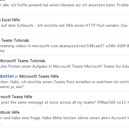
an alle; ich hoffe jemand hat einen Hinweis wo ich ansetzen kann. Probl
 Excel Hilfe
eh auf dem Schlauch.... Ich möchte mit VBA einen HTTP Post senden. D
 Teams Tutorials
-streaming-video-rt-microsoft-com.akamaized.net/148cae07-e386-4d9
e...
Microsoft Teams Tutorials
eutes Posten einer Aufgabe in Microsoft Teams Microsoft Teams for Edu
inbetten
in
Microsoft Teams Hilfe
etten
: Hallo, ich möchte einen Teams Post erstellen in welchem ich nich
wenn ja, wie?...
rosoft Teams Hilfe
I post the same message at once across all my teams? 998ae540-ce1
tlook Hilfe
hier und habe eine Frage. Habe Mitte letzten Jahres einen alten Account
..