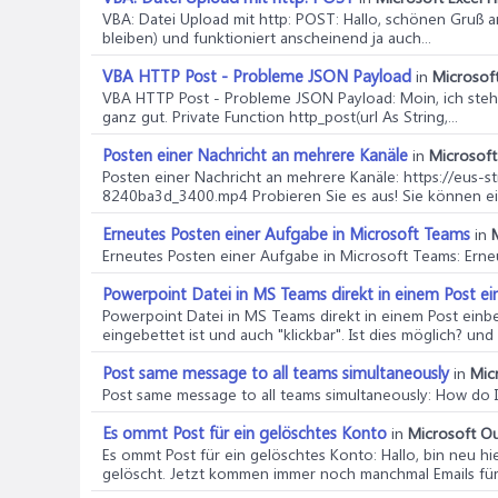
VBA: Datei Upload mit http: POST
: Hallo, schönen Gruß 
bleiben) und funktioniert anscheinend ja auch...
VBA HTTP Post - Probleme JSON Payload
in
Microsoft
VBA HTTP Post - Probleme JSON Payload
: Moin, ich st
ganz gut. Private Function http_post(url As String,...
Posten einer Nachricht an mehrere Kanäle
in
Microsoft
Posten einer Nachricht an mehrere Kanäle
: https://eus
8240ba3d_3400.mp4 Probieren Sie es aus! Sie können ein
Erneutes Posten einer Aufgabe in Microsoft Teams
in
Erneutes Posten einer Aufgabe in Microsoft Teams
: Ern
Powerpoint Datei in MS Teams direkt in einem Post e
Powerpoint Datei in MS Teams direkt in einem Post einb
eingebettet ist und auch "klickbar". Ist dies möglich? und 
Post same message to all teams simultaneously
in
Mic
Post same message to all teams simultaneously
: How do 
Es ommt Post für ein gelöschtes Konto
in
Microsoft Ou
Es ommt Post für ein gelöschtes Konto
: Hallo, bin neu 
gelöscht. Jetzt kommen immer noch manchmal Emails für.