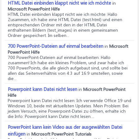
HTML Datei einbinden klappt nicht wie ich möchte
in
Microsoft PowerPoint Hilfe
HTML Datei einbinden klappt nicht wie ich möchte
: Hallo
Zusammen, ich habe eine HTML Datei (test.html) und einen
entsprechenden Ordner mit den in der HTML Datei
enthaltenen Bildern (test_images) in einem gemeinsamen
Ordner gespeichert. Im selben...
700 PowerPoint-Dateien auf einmal bearbeiten
in
Microsoft
PowerPoint Hilfe
700 PowerPoint-Dateien auf einmal bearbeiten
: Hallo
zusammen! Ich habe ein kleines Problem, und zwar habe ich
700 PowerPoints, die alle gleich aufgebaut sind, und sollte bei
allen das Seitenverhältnis von 4:3 auf 16:9 umstellen, sowie
die...
Powerpoint kann Datei nicht lesen
in
Microsoft PowerPoint
Hilfe
Powerpoint kann Datei nicht lesen
: Ich verwende Office 19 und
Windows 10, beide mit aktuellsten Updates. Mein Problem: Bei
jedem Versuch, eine Powerpoint-Datei zu öffnen, erhalte ich
die Info: Powerpoint kann Datei ncht lesen....
PowerPoint kann kein Video aus der ausgewählten Datei
einfügen
in
Microsoft PowerPoint Tutorials