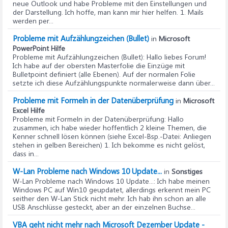
neue Outlook und habe Probleme mit den Einstellungen und
der Darstellung. Ich hoffe, man kann mir hier helfen. 1. Mails
werden per...
Probleme mit Aufzählungzeichen (Bullet)
in
Microsoft
PowerPoint Hilfe
Probleme mit Aufzählungzeichen (Bullet)
: Hallo liebes Forum!
Ich habe auf der obersten Masterfolie die Einzüge mit
Bulletpoint definiert (alle Ebenen). Auf der normalen Folie
setzte ich diese Aufzählungspunkte normalerweise dann über...
Probleme mit Formeln in der Datenüberprüfung
in
Microsoft
Excel Hilfe
Probleme mit Formeln in der Datenüberprüfung
: Hallo
zusammen, ich habe wieder hoffentlich 2 kleine Themen, die
Kenner schnell lösen können (siehe Excel-Bsp.-Datei: Anliegen
stehen in gelben Bereichen) 1. Ich bekomme es nicht gelöst,
dass in...
W-Lan Probleme nach Windows 10 Update...
in
Sonstiges
W-Lan Probleme nach Windows 10 Update...
: Ich habe meinen
Windows PC auf Win10 geupdatet, allerdings erkennt mein PC
seither den W-Lan Stick nicht mehr. Ich hab ihn schon an alle
USB Anschlüsse gesteckt, aber an der einzelnen Buchse...
VBA geht nicht mehr nach Microsoft Dezember Update -