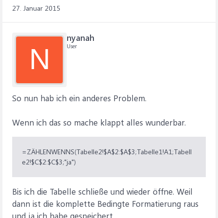
27. Januar 2015
nyanah
User
N
So nun hab ich ein anderes Problem.
Wenn ich das so mache klappt alles wunderbar.
=ZÄHLENWENNS(Tabelle2!$A$2:$A$3;Tabelle1!A1;Tabell
e2!$C$2:$C$3;"ja")
Bis ich die Tabelle schließe und wieder öffne. Weil
dann ist die komplette Bedingte Formatierung raus
und ja ich habe gespeichert.