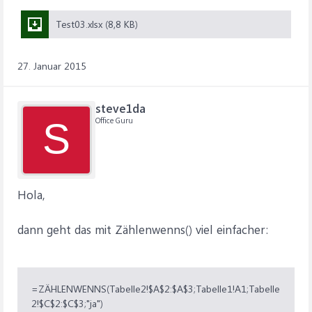
Test03.xlsx (8,8 KB)
27. Januar 2015
steve1da
Office Guru
S
Hola,
dann geht das mit Zählenwenns() viel einfacher:
=ZÄHLENWENNS(Tabelle2!$A$2:$A$3;Tabelle1!A1;Tabelle
2!$C$2:$C$3;"ja")