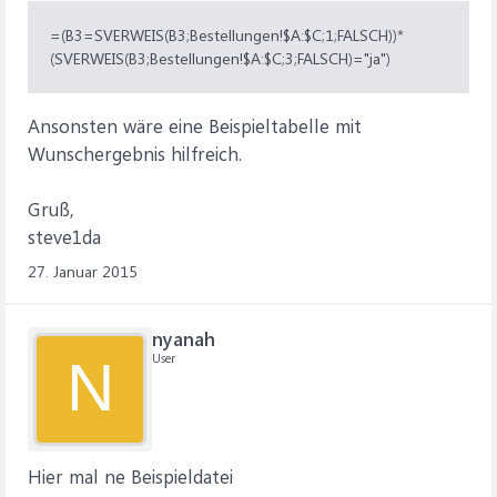
=(B3=SVERWEIS(B3;Bestellungen!$A:$C;1;FALSCH))*
(SVERWEIS(B3;Bestellungen!$A:$C;3;FALSCH)="ja")
Ansonsten wäre eine Beispieltabelle mit
Wunschergebnis hilfreich.
Gruß,
steve1da
27. Januar 2015
nyanah
User
N
Hier mal ne Beispieldatei