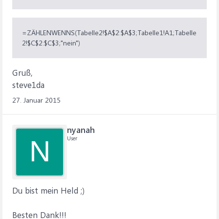
=ZÄHLENWENNS(Tabelle2!$A$2:$A$3;Tabelle1!A1;Tabelle
2!$C$2:$C$3;"nein")
Gruß,
steve1da
27. Januar 2015
nyanah
User
N
Du bist mein Held ;)
Besten Dank!!!