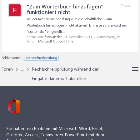
"Zum Wörterbuch hinzufügen"
Thema
F
funktioniert nicht
Bei der Rechtschreibprüfung wird die Schaltfläche "Zum
Wörterbuch hinzufügen" nicht aktiviert. Ich habe als Standard nur
"custom.dic" eingestellt....
Thema von:
fhsvkanzler
,
21. November 2011
, 2 Antwort(en), im
Forum:
Microsoft Outlook Hilfe
Schlagworte:
rechtschreibprüfung
Foren
...
Rechtschreibprüfung während der
Eingabe dauerhaft abstellen
Sie haben ein Problem mit Microsoft Word, Excel,
Outlook, Access, Teams oder PowerPoint mit dem