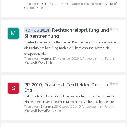
Thema von:
Dome
,
25. Juni 2024
, 4 Antwort(en), im Forum:
Microsoft
Outlook Hilfe
Rechtschreibprüfung und
Thema
(Office 2013)
M
Silbentrennung
In über Datei neu erstellten neuen Dokumenten funktioniert weder
die Rechtschreibprüfung noch die Silbentrennung, obwohl sie
entsptrechend...
Thema von:
Monika
,
17. November 2016
, 1 Antwort(en), im Forum:
Microsoft Word Hilfe
PP 2010, Präsi inkl. Textfelder Deu -->
Thema
S
Engl
Hallo Leute, ich habe ein Problem, wo wir hier keine Lösung finden.
Eine von vielen verschiedenen Menschen erstellte und bearbeitete...
Thema von:
Shunima
,
23. Oktober 2014
, 0 Antwort(en), im Forum:
Microsoft PowerPoint Hilfe