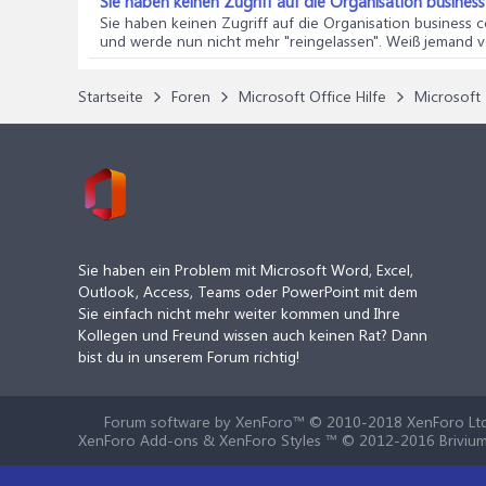
Sie haben keinen Zugriff auf die Organisation business
Sie haben keinen Zugriff auf die Organisation business c
und werde nun nicht mehr "reingelassen". Weiß jemand vo
Startseite
Foren
Microsoft Office Hilfe
Microsoft 
Sie haben ein Problem mit Microsoft Word, Excel,
Outlook, Access, Teams oder PowerPoint mit dem
Sie einfach nicht mehr weiter kommen und Ihre
Kollegen und Freund wissen auch keinen Rat? Dann
bist du in unserem Forum richtig!
Forum software by XenForo™
© 2010-2018 XenForo Ltd
XenForo Add-ons & XenForo Styles ™ © 2012-2016 Brivium