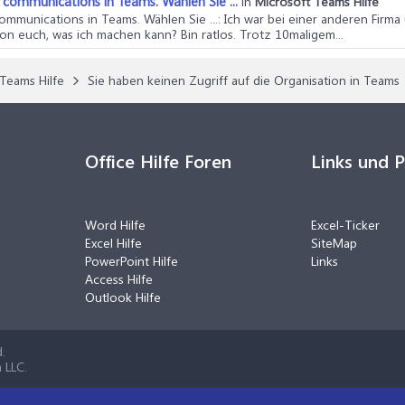
 communications in Teams. Wählen Sie ...
in
Microsoft Teams Hilfe
ommunications in Teams. Wählen Sie ...
: Ich war bei einer anderen Fir
n euch, was ich machen kann? Bin ratlos. Trotz 10maligem...
Teams Hilfe
Sie haben keinen Zugriff auf die Organisation in Teams
Office Hilfe Foren
Links und 
Word Hilfe
Excel-Ticker
Excel Hilfe
SiteMap
PowerPoint Hilfe
Links
Access Hilfe
Outlook Hilfe
.
 LLC.