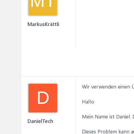
MT
MarkusKrättli
Wir verwenden einen Üb
D
Hallo
Mein Name ist Daniel. 
DanielTech
Dieses Problem kann au