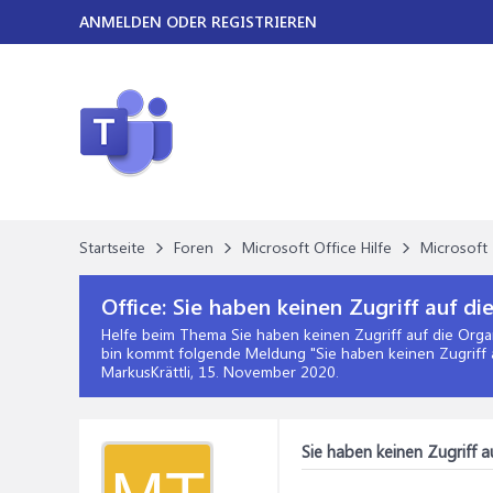
ANMELDEN ODER REGISTRIEREN
Startseite
Foren
Microsoft Office Hilfe
Microsoft 
Office:
Sie haben keinen Zugriff auf di
Helfe beim Thema
Sie haben keinen Zugriff auf die Orga
bin kommt folgende Meldung "Sie haben keinen Zugriff au
MarkusKrättli,
15. November 2020
.
Sie haben keinen Zugriff a