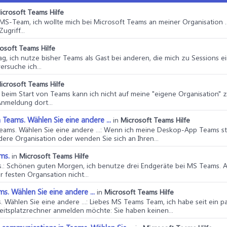
icrosoft Teams Hilfe
o MS-Team, ich wollte mich bei Microsoft Teams an meiner Organisation 
griff...
osoft Teams Hilfe
ag, ich nutze bisher Teams als Gast bei anderen, die mich zu Sessions e
rsuche ich...
icrosoft Teams Hilfe
o, beim Start von Teams kann ich nicht auf meine "eigene Organisation" 
Anmeldung dort...
 Teams. Wählen Sie eine andere ...
in
Microsoft Teams Hilfe
eams. Wählen Sie eine andere ...
: Wenn ich meine Deskop-App Teams star
dere Organisation oder wenden Sie sich an Ihren...
ms.
in
Microsoft Teams Hilfe
.
: Schönen guten Morgen, ich benutze drei Endgeräte bei MS Teams. A
 festen Organsation nicht...
ms. Wählen Sie eine andere ...
in
Microsoft Teams Hilfe
. Wählen Sie eine andere ...
: Liebes MS Teams Team, ich habe seit ein 
tsplatzrechner anmelden möchte: Sie haben keinen...