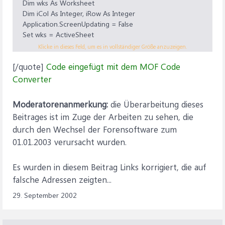
Dim wks As Worksheet
Dim iCol As Integer, iRow As Integer
Application.ScreenUpdating = False
Set wks = ActiveSheet
Workbooks.Add
Klicke in dieses Feld, um es in vollständiger Größe anzuzeigen.
iRow = 1
[/quote]
Code eingefügt mit dem MOF Code
For iCol = 1 To 9 Step 2
Range(Cells(iRow, 1), Cells(iRow + 39, 1)).Value = _
Converter
wks.Range(wks.Cells(3, iCol), wks.Cells(42, iCol)).Value
iRow = iRow + 40
Moderatorenanmerkung:
die Überarbeitung dieses
Next iCol
Beitrages ist im Zuge der Arbeiten zu sehen, die
Range("A1").Sort _
durch den Wechsel der Forensoftware zum
key1:=Range("A1"), order1:=xlAscending, header:=xlNo
iRow = 1
01.01.2003 verursacht wurden.
For iCol = 1 To 9 Step 2
wks.Range(wks.Cells(3, iCol), wks.Cells(42, iCol)).Value = _
Es wurden in diesem Beitrag Links korrigiert, die auf
Range(Cells(iRow, 1), Cells(iRow + 40, 1)).Value
falsche Adressen zeigten...
iRow = iRow + 40
Next iCol
29. September 2002
ActiveWorkbook.Close savechanges:=False
Application.ScreenUpdating = True
End Sub