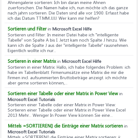
Ahnengalerie sortieren
: Ich bin daran meine Ahnen
zuerforschen. Die Namen habe ich, nun möchte ich das ganze
nach jahrn sortieren. Die Daten sind alle vor 1900. Erfasst habe
ich das Datum TT.MM.JJJJ. Wer kann mir helfen?
Sortieren und Filter
in
Microsoft Excel Hilfe
Sortieren und Filter
: In meiner Datei habe ich "intelligente
Tabelle" von Spalte A bis I. Jetzt kam noch Spalte J hinzu. Wie
kann ich die Spalte J aus der "intelligente Tabelle" rausnehmen.
Eigentlich wollte ich nur...
Sortieren in einer Matrix
in
Microsoft Excel Hilfe
Sortieren in einer Matrix
: Hallo, ich habe folgendes Problem: ich
habe im Tabellenblatt: Firmenumsätze eine Matrix die mir die
Firmen incl. aufsummierten Bruttobeträge anzeigt. ich möchte
aber gerne sortieren können,...
Sortieren einer Tabelle oder einer Matrix in Power View
in
Microsoft Excel Tutorials
Sortieren einer Tabelle oder einer Matrix in Power View
:
Sortieren einer Tabelle oder einer Matrix in Power View Excel
2013 Mehr... Weniger In Power View können Sie eine...
Mittels =SORTIEREN() die Einträge einer Matrix sortieren
in
Microsoft Excel Tutorials
Mittels =SORTIEREN() die Einträge einer Matrix sortieren
: ii: