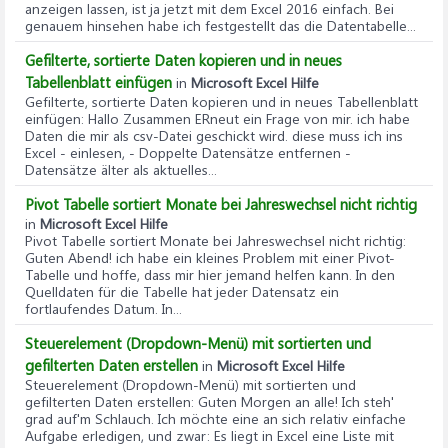
anzeigen lassen, ist ja jetzt mit dem Excel 2016 einfach. Bei
genauem hinsehen habe ich festgestellt das die Datentabelle...
Gefilterte, sortierte Daten kopieren und in neues
Tabellenblatt einfügen
in
Microsoft Excel Hilfe
Gefilterte, sortierte Daten kopieren und in neues Tabellenblatt
einfügen
: Hallo Zusammen ERneut ein Frage von mir. ich habe
Daten die mir als csv-Datei geschickt wird. diese muss ich ins
Excel - einlesen, - Doppelte Datensätze entfernen -
Datensätze älter als aktuelles...
Pivot Tabelle sortiert Monate bei Jahreswechsel nicht richtig
in
Microsoft Excel Hilfe
Pivot Tabelle sortiert Monate bei Jahreswechsel nicht richtig
:
Guten Abend! ich habe ein kleines Problem mit einer Pivot-
Tabelle und hoffe, dass mir hier jemand helfen kann. In den
Quelldaten für die Tabelle hat jeder Datensatz ein
fortlaufendes Datum. In...
Steuerelement (Dropdown-Menü) mit sortierten und
gefilterten Daten erstellen
in
Microsoft Excel Hilfe
Steuerelement (Dropdown-Menü) mit sortierten und
gefilterten Daten erstellen
: Guten Morgen an alle! Ich steh'
grad auf'm Schlauch. Ich möchte eine an sich relativ einfache
Aufgabe erledigen, und zwar: Es liegt in Excel eine Liste mit