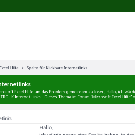
Excel Hilfe
Spalte für Klickbare Internetlinks
nternetlinks
crosoft Excel Hilfe
um das Problem gemeinsam zu lösen; Hallo, ich würde 
 STRG+K Internet-Links... Dieses Thema im Forum "
Microsoft Excel Hilfe
" 
etlinks
Hallo,
ich würde gerne eine Spalte haben, in der