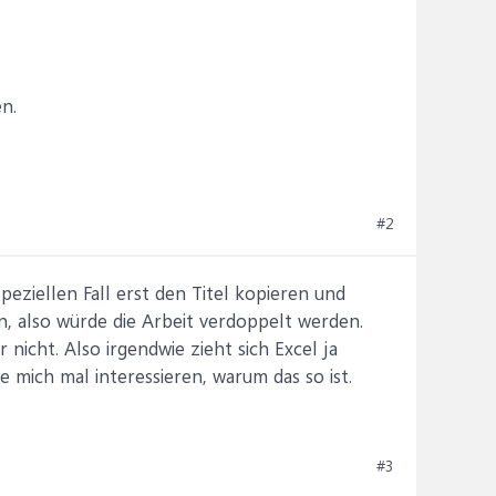
n.
#2
Speziellen Fall erst den Titel kopieren und
, also würde die Arbeit verdoppelt werden.
nicht. Also irgendwie zieht sich Excel ja
mich mal interessieren, warum das so ist.
#3