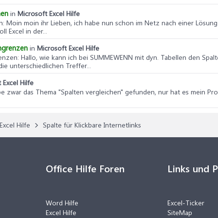
hen
in
Microsoft Excel Hilfe
n
: Moin moin ihr Lieben, ich habe nun schon im Netz nach einer Lösung
l Excel in der...
ngrenzen
in
Microsoft Excel Hilfe
renzen
: Hallo, wie kann ich bei SUMMEWENN mit dyn. Tabellen den Spal
 unterschiedlichen Treffer...
 Excel Hilfe
abe zwar das Thema "Spalten vergleichen" gefunden, nur hat es mein Prob
Excel Hilfe
Spalte für Klickbare Internetlinks
Office Hilfe Foren
Links und 
Word Hilfe
Excel-Ticker
Excel Hilfe
SiteMap