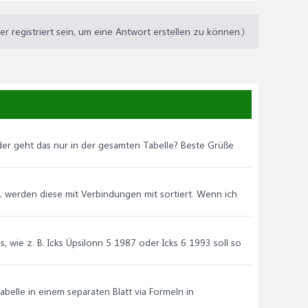
 registriert sein, um eine Antwort erstellen zu können.)
oder geht das nur in der gesamten Tabelle? Beste Grüße
e1 werden diese mit Verbindungen mit sortiert. Wenn ich
, wie z. B. Icks Üpsilonn 5 1987 oder Icks 6 1993 soll so
tabelle in einem separaten Blatt via Formeln in