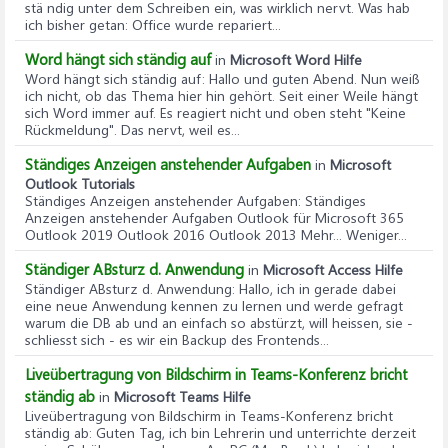
stä ndig unter dem Schreiben ein, was wirklich nervt. Was hab
ich bisher getan: Office wurde repariert...
Word hängt sich ständig auf
in
Microsoft Word Hilfe
Word hängt sich ständig auf
: Hallo und guten Abend. Nun weiß
ich nicht, ob das Thema hier hin gehört. Seit einer Weile hängt
sich Word immer auf. Es reagiert nicht und oben steht "Keine
Rückmeldung". Das nervt, weil es...
Ständiges Anzeigen anstehender Aufgaben
in
Microsoft
Outlook Tutorials
Ständiges Anzeigen anstehender Aufgaben
: Ständiges
Anzeigen anstehender Aufgaben Outlook für Microsoft 365
Outlook 2019 Outlook 2016 Outlook 2013 Mehr... Weniger...
Ständiger ABsturz d. Anwendung
in
Microsoft Access Hilfe
Ständiger ABsturz d. Anwendung
: Hallo, ich in gerade dabei
eine neue Anwendung kennen zu lernen und werde gefragt
warum die DB ab und an einfach so abstürzt, will heissen, sie -
schliesst sich - es wir ein Backup des Frontends...
Liveübertragung von Bildschirm in Teams-Konferenz bricht
ständig ab
in
Microsoft Teams Hilfe
Liveübertragung von Bildschirm in Teams-Konferenz bricht
ständig ab
: Guten Tag, ich bin Lehrerin und unterrichte derzeit