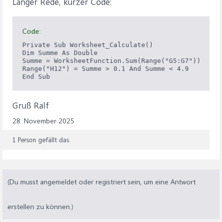
Langer Rede, kurzer Code:
Code:
Private Sub Worksheet_Calculate()

Dim Summe As Double

Summe = WorksheetFunction.Sum(Range("G5:G7"))

Range("H12") = Summe > 0.1 And Summe < 4.9

End Sub
Gruß Ralf
28. November 2025
1 Person gefällt das.
(Du musst angemeldet oder registriert sein, um eine Antwort
erstellen zu können.)