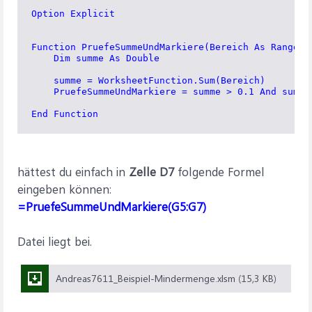
Option Explicit

Function PruefeSummeUndMarkiere(Bereich As Range) 

    Dim summe As Double

    summe = WorksheetFunction.Sum(Bereich)

    PruefeSummeUndMarkiere = summe > 0.1 And summe 
hättest du einfach in
Zelle D7
folgende Formel
eingeben können:
=PruefeSummeUndMarkiere(G5:G7)
Datei liegt bei.
Andreas7611_Beispiel-Mindermenge.xlsm (15,3 KB)