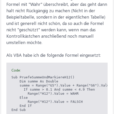
Formel mit "Wahr" überschreibt, aber das geht dann
halt nicht Rückgängig zu machen (Nicht in der
Beispieltabelle, sondern in der eigentlichen Tabelle)
und ist generell nicht schön, da so auch die Formel
nicht "geschützt" werden kann, wenn man das
Kontrollkästchen anschließend noch manuell
umstellen möchte.
Als VBA habe ich die folgende Formel eingesetzt:
Code:
Sub PruefeSummeUndMarkiereH12()

    Dim summe As Double  

    summe = Range("G5").Value + Range("G6").Value +
      If summe > 0.1 And summe < 4.9 Then

        Range("H12").Value = WAHR

    Else

        Range("H12").Value = FALSCH

    End If

End Sub