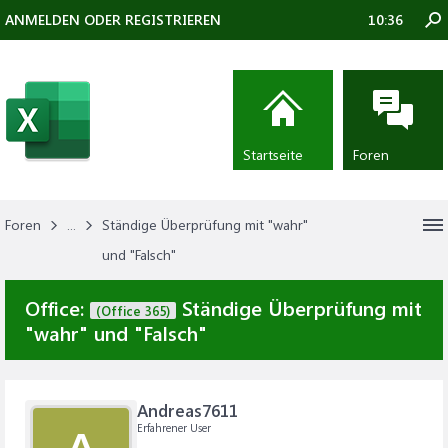
ANMELDEN ODER REGISTRIEREN
10:36
Startseite
Foren
Foren
...
Ständige Überprüfung mit "wahr"
und "Falsch"
Office:
Ständige Überprüfung mit
(Office 365)
"wahr" und "Falsch"
Andreas7611
Erfahrener User