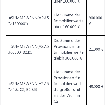
über 160.000 €
Die Summe der
=SUMMEWENN(A2:A5;
900.000
Immobilienwerte
">160000")
€
über 160.000 €
Die Summe der
=SUMMEWENN(A2:A5;
Provisionen für
21.000 €
300000; B2:B5)
Immobilienwerte
gleich 300.000 €
Die Summe der
Provisionen für
=SUMMEWENN(A2:A5;
Immobilienwerte,
49.000 €
">" & C2; B2:B5)
die größer sind
als der Wert in
C2