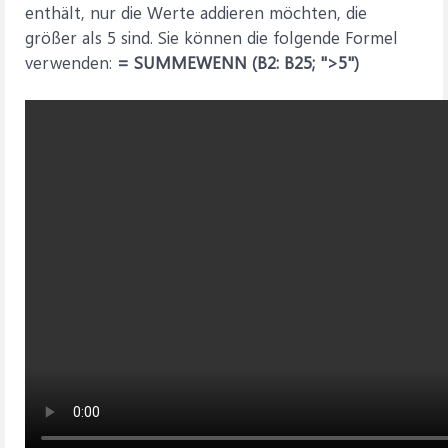
enthält, nur die Werte addieren möchten, die
größer als 5 sind. Sie können die folgende Formel
verwenden:
= SUMMEWENN (B2: B25; ">5")