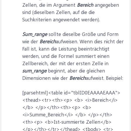
Zellen, die im Argument
Bereich
angegeben
sind (dieselben Zellen, auf die die
Suchkriterien angewendet werden).
Sum_range
sollte dieselbe Größe und Form
wie der
Bereich
aufweisen. Wenn dies nicht der
Fall ist, kann die Leistung beeinträchtigt
werden, und die Formel summiert einen
Zellbereich, der mit der ersten Zelle in
sum_range
beginnt, aber die gleichen
Dimensionen wie der
Bereich
aufweist. Beispiel:
[parsehtml]<table id="tblID0EAAAAEAAA">
<thead><tr><th><p> <b> <i>Bereich</i>
</b> </p></th><th><p> <b>
<i>Summe_Bereich</i> </b> </p></th>
<th><p> <b>Ist-summierte Zellen</b>
</p></th></tr></thead> <tbody> <tr>