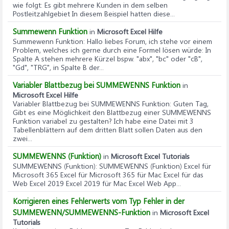
wie folgt: Es gibt mehrere Kunden in dem selben
Postleitzahlgebiet In diesem Beispiel hatten diese...
Summewenn Funktion
in
Microsoft Excel Hilfe
Summewenn Funktion
: Hallo liebes Forum, ich stehe vor einem
Problem, welches ich gerne durch eine Formel lösen würde: In
Spalte A stehen mehrere Kürzel bspw. "abx", "bc" oder "cB",
"Gd", "TRG", in Spalte B der...
Variabler Blattbezug bei SUMMEWENNS Funktion
in
Microsoft Excel Hilfe
Variabler Blattbezug bei SUMMEWENNS Funktion
: Guten Tag,
Gibt es eine Möglichkeit den Blattbezug einer SUMMEWENNS
Funktion variabel zu gestalten? Ich habe eine Datei mit 3
Tabellenblättern auf dem dritten Blatt sollen Daten aus den
zwei...
SUMMEWENNS (Funktion)
in
Microsoft Excel Tutorials
SUMMEWENNS (Funktion)
: SUMMEWENNS (Funktion) Excel für
Microsoft 365 Excel für Microsoft 365 für Mac Excel für das
Web Excel 2019 Excel 2019 für Mac Excel Web App...
Korrigieren eines Fehlerwerts vom Typ Fehler in der
SUMMEWENN/SUMMEWENNS-Funktion
in
Microsoft Excel
Tutorials