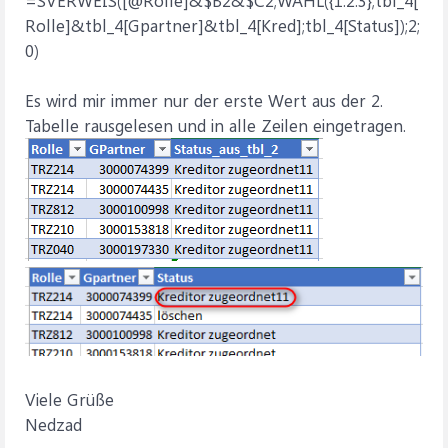
=SVERWEIS([@Rolle]&$B2&$C2;WAHL({1.2.3};tbl_4[
Rolle]&tbl_4[Gpartner]&tbl_4[Kred];tbl_4[Status]);2;
0)
Es wird mir immer nur der erste Wert aus der 2.
Tabelle rausgelesen und in alle Zeilen eingetragen.
Viele Grüße
Nedzad