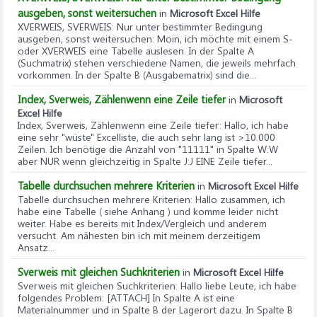
ausgeben, sonst weitersuchen
in
Microsoft Excel Hilfe
XVERWEIS, SVERWEIS: Nur unter bestimmter Bedingung
ausgeben, sonst weitersuchen
: Moin, ich möchte mit einem S-
oder XVERWEIS eine Tabelle auslesen. In der Spalte A
(Suchmatrix) stehen verschiedene Namen, die jeweils mehrfach
vorkommen. In der Spalte B (Ausgabematrix) sind die...
Index, Sverweis, Zählenwenn eine Zeile tiefer
in
Microsoft
Excel Hilfe
Index, Sverweis, Zählenwenn eine Zeile tiefer
: Hallo, ich habe
eine sehr "wüste" Excelliste, die auch sehr lang ist >10.000
Zeilen. Ich benötige die Anzahl von "11111" in Spalte W:W
aber NUR wenn gleichzeitig in Spalte J:J EINE Zeile tiefer...
Tabelle durchsuchen mehrere Kriterien
in
Microsoft Excel Hilfe
Tabelle durchsuchen mehrere Kriterien
: Hallo zusammen, ich
habe eine Tabelle ( siehe Anhang ) und komme leider nicht
weiter. Habe es bereits mit Index/Vergleich und anderem
versucht. Am nähesten bin ich mit meinem derzeitigem
Ansatz...
Sverweis mit gleichen Suchkriterien
in
Microsoft Excel Hilfe
Sverweis mit gleichen Suchkriterien
: Hallo liebe Leute, ich habe
folgendes Problem: [ATTACH] In Spalte A ist eine
Materialnummer und in Spalte B der Lagerort dazu. In Spalte B