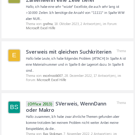
Hallo, ich habe eine sehr "wüste" Excelliste, die auch sehr lang ist
>10.000 Zeilen. Ich benötige die Anzahl von "11111" in Spalte W:W
aber NUR...
Thema von:
grafma
,
18. Oktober 2023
, 2 Antwort(en), im Forum:
Microsoft Excel Hilfe
Sverweis mit gleichen Suchkriterien
Thema
E
Hallo liebe Leute, ich habe folgendes Problem: [ATTACH] In Spalte A ist
eine Materialnummer und in Spalte B der Lagerort dazu. In Spalte B
sind...
Thema von:
excelnoob007
,
28. Dezember 2022
, 17 Antwort(en), im
Forum:
Microsoft Excel Hilfe
SVerweis, WennDann
Thema
(Office 2013)
BS
oder Makro
Hallo zusammen, Ich habe zwar ähnliche Themen gefunden aber
komme trotzdem bei meinem Problem nicht weiter. Anbei meine
Beispieldatei, da die...
Thema von:
Bax Stokman
,
7. November 2022
, 2 Antwort(en), im