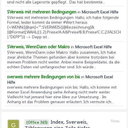
sind nicht alle Lagerorte gepflegt . Das hat bestimmte...
SVerweis mit mehreren Bedingungen
in
Microsoft Excel Hilfe
SVerweis mit mehreren Bedingungen
: Hallo, ich habe folgende
Formel, leider kommt da immer #Wert heraus
{=WENN([@qm]="";SVERWEIS([@Bezeichnung]&
[@Format];WAHL({1.2};Preise!A:A&Preise!B:B;Preise!C:C;2;FALSCH
);"DEPP"))} -> Depp ist...
SVerweis, WennDann oder Makro
in
Microsoft Excel Hilfe
SVerweis, WennDann oder Makro
: Hallo zusammen, Ich habe
zwar ähnliche Themen gefunden aber komme trotzdem bei
meinem Problem nicht weiter. Anbei meine Beispieldatei, da die
echten Daten viel umfangreicher sind. Ich würde...
sverweis mehrere Bedingungen von bis
in
Microsoft Excel
Hilfe
sverweis mehrere Bedingungen von bis
: Hallo, ich komme mit
meiner Excel Anwendung siehe Anhang nicht mehr weiter.
Vielleicht hat jemand hier eine Idee zur Umsetzung... Im
Anhang ist das Problem genauer erläutert. Ich vermute ich...
Index, Sverweis,
Thema
(Office 365)
G
Zählenwenn eine Zeile tiefer