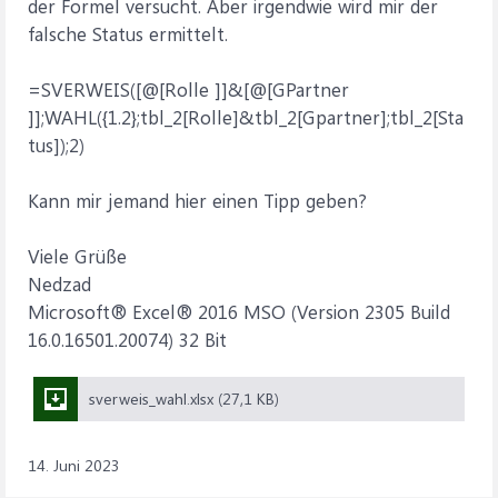
der Formel versucht. Aber irgendwie wird mir der
falsche Status ermittelt.
=SVERWEIS([@[Rolle ]]&[@[GPartner
]];WAHL({1.2};tbl_2[Rolle]&tbl_2[Gpartner];tbl_2[Sta
tus]);2)
Kann mir jemand hier einen Tipp geben?
Viele Grüße
Nedzad
Microsoft® Excel® 2016 MSO (Version 2305 Build
16.0.16501.20074) 32 Bit
sverweis_wahl.xlsx (27,1 KB)
14. Juni 2023