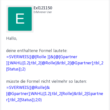
Exl121150
Erfahrener User
E
Hallo,
deine enthaltene Formel lautete:
=SVERWEIS([@[Rolle ]]&[@[Gpartner
]];WAHL({1.2};tbl_2[@Rolle]&tbl_2[@Gpartner];tbl_2
[Status]);2)
müsste die Formel nicht vielmehr so lauten:
=SVERWEIS([@Rolle]&
[@Gpartner];WAHL({1.2};tbl_2[Rolle]&tbl_2[Gpartne
r];tbl_2[Status]);2;0)