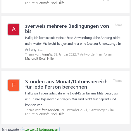
Forum:
Microsoft Excel Hilfe
sverweis mehrere Bedingungen von
Thema
A
bis
Hallo, ich komme mit meiner Excel Anwendung siehe Anhang nicht
mehr weiter. Vielleicht hat jemand hier eine Idee zur Umsetzung... Im
Anhang ist...
Thema von:
AnneW
,
28. Januar 2022
, 7 Antwort(en), im Forum:
Microsoft Excel Hilfe
Stunden aus Monat/Datumsbereich
Thema
F
für jede Person berechnen
Hallo, wir haben jedes Jahr eine Excel-Datei für uns Mitarbeiter, wo
wir unsere Tageszeiten eintragen. Wir sind nicht fest geplant und
können von...
Thema von:
fotosvonben
,
29. Dezember 2021
, 3 Antwort(en), im
Forum:
Microsoft Excel Hilfe
Schlagworte:
sverweis 2 bedingungen