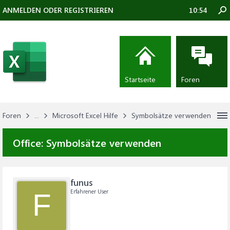
ANMELDEN ODER REGISTRIEREN
10:54
Startseite
Foren
Foren
...
Microsoft Excel Hilfe
Symbolsätze verwenden
Office:
Symbolsätze verwenden
funus
Erfahrener User
F