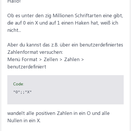
Hallo!
Ob es unter den zig Millionen Schriftarten eine gibt,
die auf 0 ein X und auf 1 einen Haken hat, weiß ich
nicht...
Aber du kannst das z.B. über ein benutzerdefiniertes
Zahlenformat versuchen:
Menü Format > Zellen > Zahlen >
benutzerdefiniert
Code:
"O";;"X"
wandelt alle positiven Zahlen in ein O und alle
Nullen in ein X.