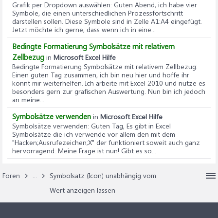
Grafik per Dropdown auswählen
: Guten Abend, ich habe vier
Symbole, die einen unterschiedlichen Prozessfortschritt
darstellen sollen. Diese Symbole sind in Zelle A1:A4 eingefügt.
Jetzt möchte ich gerne, dass wenn ich in eine...
Bedingte Formatierung Symbolsätze mit relativem
Zellbezug
in
Microsoft Excel Hilfe
Bedingte Formatierung Symbolsätze mit relativem Zellbezug
:
Einen guten Tag zusammen, ich bin neu hier und hoffe ihr
könnt mir weiterhelfen. Ich arbeite mit Excel 2010 und nutze es
besonders gern zur grafischen Auswertung. Nun bin ich jedoch
an meine...
Symbolsätze verwenden
in
Microsoft Excel Hilfe
Symbolsätze verwenden
: Guten Tag, Es gibt in Excel
Symbolsätze die ich verwende vor allem den mit dem
"Hacken;Ausrufezeichen;X" der funktioniert soweit auch ganz
hervorragend. Meine Frage ist nun! Gibt es so...
Foren
...
Symbolsatz (Icon) unabhängig vom
Wert anzeigen lassen