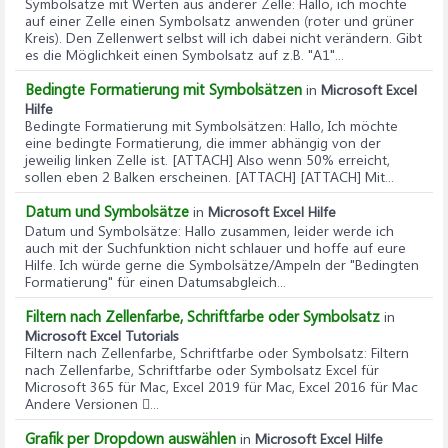
Symbolsätze mit Werten aus anderer Zelle
: Hallo, ich möchte
auf einer Zelle einen Symbolsatz anwenden (roter und grüner
Kreis). Den Zellenwert selbst will ich dabei nicht verändern. Gibt
es die Möglichkeit einen Symbolsatz auf z.B. "A1"...
Bedingte Formatierung mit Symbolsätzen
in
Microsoft Excel
Hilfe
Bedingte Formatierung mit Symbolsätzen
: Hallo, Ich möchte
eine bedingte Formatierung, die immer abhängig von der
jeweilig linken Zelle ist. [ATTACH] Also wenn 50% erreicht,
sollen eben 2 Balken erscheinen. [ATTACH] [ATTACH] Mit...
Datum und Symbolsätze
in
Microsoft Excel Hilfe
Datum und Symbolsätze
: Hallo zusammen, leider werde ich
auch mit der Suchfunktion nicht schlauer und hoffe auf eure
Hilfe. Ich würde gerne die Symbolsätze/Ampeln der "Bedingten
Formatierung" für einen Datumsabgleich...
Filtern nach Zellenfarbe, Schriftfarbe oder Symbolsatz
in
Microsoft Excel Tutorials
Filtern nach Zellenfarbe, Schriftfarbe oder Symbolsatz
: Filtern
nach Zellenfarbe, Schriftfarbe oder Symbolsatz Excel für
Microsoft 365 für Mac, Excel 2019 für Mac, Excel 2016 für Mac
Andere Versionen ...
Grafik per Dropdown auswählen
in
Microsoft Excel Hilfe