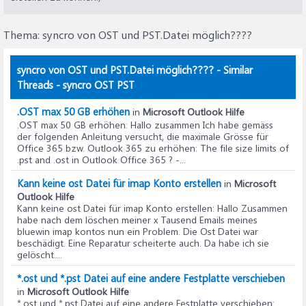
Thema:
syncro von OST und PST.Datei möglich????
syncro von OST und PST.Datei möglich???? - Similar
Threads - syncro OST PST
.OST max 50 GB erhöhen
in
Microsoft Outlook Hilfe
.OST max 50 GB erhöhen
: Hallo zusammen Ich habe gemäss
der folgenden Anleitung versucht, die maximale Grösse für
Office 365 bzw. Outlook 365 zu erhöhen: The file size limits of
.pst and .ost in Outlook Office 365 ? -...
Kann keine ost Datei für imap Konto erstellen
in
Microsoft
Outlook Hilfe
Kann keine ost Datei für imap Konto erstellen
: Hallo Zusammen
habe nach dem löschen meiner x Tausend Emails meines
bluewin imap kontos nun ein Problem. Die Ost Datei war
beschädigt. Eine Reparatur scheiterte auch. Da habe ich sie
gelöscht....
*.ost und *.pst Datei auf eine andere Festplatte verschieben
in
Microsoft Outlook Hilfe
*.ost und *.pst Datei auf eine andere Festplatte verschieben
: