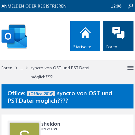
ANMELDEN ODER REGISTRIEREN
12:08
Startseite
Foren
Foren
...
syncro von OST und PST.Datei
möglich????
Office:
syncro von OST und
(Office 2016)
PST.Datei möglich????
sheldon
Neuer User