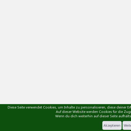
Diese Seite verwendet Cookies, um Inhalte zu personalisieren, diese deiner 
Auf dieser Website werden Cookies für die Zu
Wenn du dich weiterhin auf dieser Seite aufhält
Akzeptieren
Weite