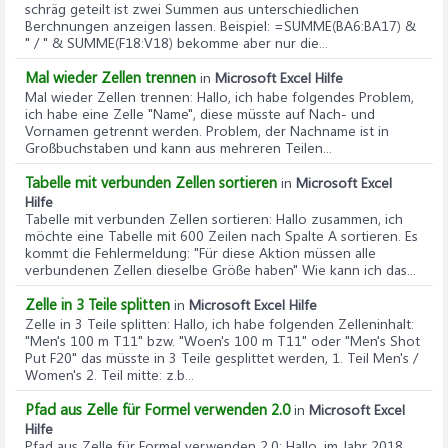
schräg geteilt ist zwei Summen aus unterschiedlichen
Berchnungen anzeigen lassen. Beispiel: =SUMME(BA6:BA17) &
" / " & SUMME(F18:V18) bekomme aber nur die...
Mal wieder Zellen trennen
in
Microsoft Excel Hilfe
Mal wieder Zellen trennen
: Hallo, ich habe folgendes Problem,
ich habe eine Zelle "Name", diese müsste auf Nach- und
Vornamen getrennt werden. Problem, der Nachname ist in
Großbuchstaben und kann aus mehreren Teilen...
Tabelle mit verbunden Zellen sortieren
in
Microsoft Excel
Hilfe
Tabelle mit verbunden Zellen sortieren
: Hallo zusammen, ich
möchte eine Tabelle mit 600 Zeilen nach Spalte A sortieren. Es
kommt die Fehlermeldung: "Für diese Aktion müssen alle
verbundenen Zellen dieselbe Größe haben" Wie kann ich das...
Zelle in 3 Teile splitten
in
Microsoft Excel Hilfe
Zelle in 3 Teile splitten
: Hallo, ich habe folgenden Zelleninhalt:
"Men's 100 m T11" bzw. "Woen's 100 m T11" oder "Men's Shot
Put F20" das müsste in 3 Teile gesplittet werden, 1. Teil Men's /
Women's 2. Teil mitte: z.b...
Pfad aus Zelle für Formel verwenden 2.0
in
Microsoft Excel
Hilfe
Pfad aus Zelle für Formel verwenden 2.0
: Hallo, im Jahr 2018