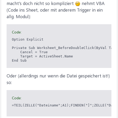
macht's doch nicht so kompliziert
nehmt VBA
(Code ins Sheet, oder mit anderem Trigger in ein
allg. Modul):
Code:
Option Explicit

Private Sub Worksheet_BeforeDoubleClick(ByVal Targ
    Cancel = True

    Target = ActiveSheet.Name

End Sub
Oder (allerdings nur wenn die Datei gespeichert ist!)
so:
Code:
=TEIL(ZELLE("Dateiname";A1);FINDEN("]";ZELLE("Date