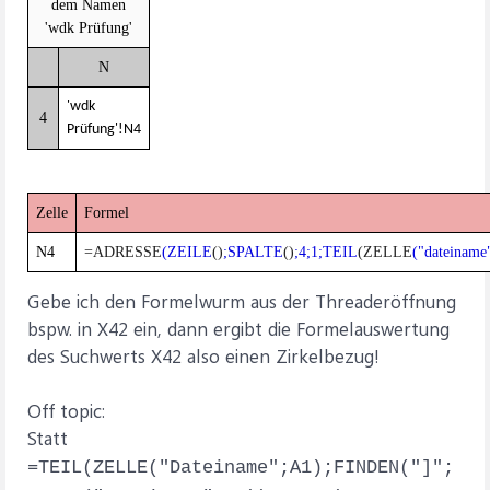
dem Namen
'wdk Prüfung'
N
'wdk
4
Prüfung'!N4
Zelle
Formel
N4
=ADRESSE
(ZEILE
()
;SPALTE
()
;4;1;TEIL
(ZELLE
("dateiname
Gebe ich den Formelwurm aus der Threaderöffnung
bspw. in X42 ein, dann ergibt die Formelauswertung
des Suchwerts X42 also einen Zirkelbezug!
Off topic:
Statt
=TEIL(ZELLE("Dateiname";A1);FINDEN("]";