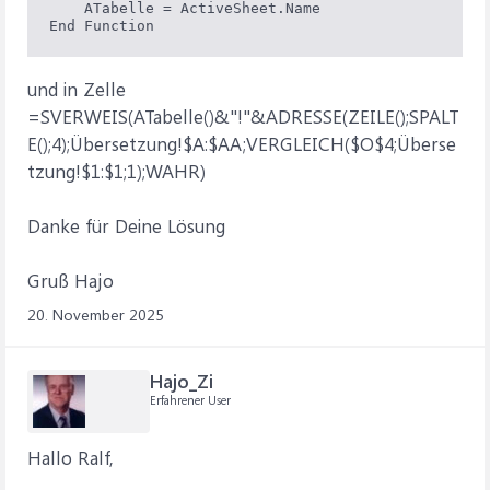
    ATabelle = ActiveSheet.Name

und in Zelle
=SVERWEIS(ATabelle()&"!"&ADRESSE(ZEILE();SPALT
E();4);Übersetzung!$A:$AA;VERGLEICH($O$4;Überse
tzung!$1:$1;1);WAHR)
Danke für Deine Lösung
Gruß Hajo
20. November 2025
Hajo_Zi
Erfahrener User
Hallo Ralf,