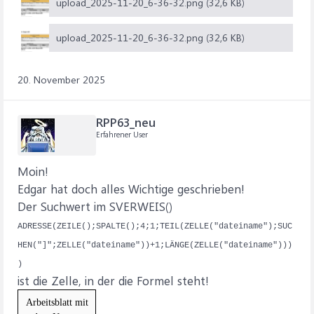
upload_2025-11-20_6-36-32.png (32,6 KB)
upload_2025-11-20_6-36-32.png (32,6 KB)
20. November 2025
RPP63_neu
Erfahrener User
Moin!
Edgar hat doch alles Wichtige geschrieben!
Der Suchwert im SVERWEIS()
ADRESSE(ZEILE();SPALTE();4;1;TEIL(ZELLE("dateiname");SUC
HEN("]";ZELLE("dateiname"))+1;LÄNGE(ZELLE("dateiname")))
)
ist die Zelle, in der die Formel steht!
Arbeitsblatt mit