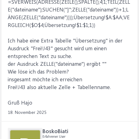
=SVERWEIS(ADRESSE(ZEILE();SPALTE();4;1;TEIL(ZELL
E("dateiname");SUCHEN("]";ZELLE("dateiname"))+1;L
ÄNGE(ZELLE("dateiname"))));Übersetzung!$A:$AA;VE
RGLEICH($O$4;Übersetzung!$1:$1;1))
Ich habe eine Extra Tabelle "Übersetzung" in der
Ausdruck "Frei!J43" gesucht wird um einen
entsprechen Text zu suche.
der Ausdruck ZELLE("dateiname") ergibt ""
Wie löse ich das Problem?
insgesamt möchte ich erreichen
Frei!J43 also aktuelle Zelle + Tabellenname.
Gruß Hajo
18. November 2025
BoskoBiati
Erfahrener User