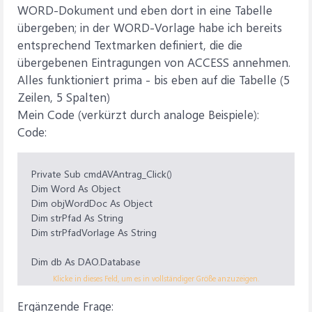
WORD-Dokument und eben dort in eine Tabelle
übergeben; in der WORD-Vorlage habe ich bereits
entsprechend Textmarken definiert, die die
übergebenen Eintragungen von ACCESS annehmen.
Alles funktioniert prima - bis eben auf die Tabelle (5
Zeilen, 5 Spalten)
Mein Code (verkürzt durch analoge Beispiele):
Code:
Private Sub cmdAVAntrag_Click()
Dim Word As Object
Dim objWordDoc As Object
Dim strPfad As String
Dim strPfadVorlage As String
Dim db As DAO.Database
Dim rcsSchulname As DAO.Recordset
Klicke in dieses Feld, um es in vollständiger Größe anzuzeigen.
Dim strSQLSchulname As String
Ergänzende Frage: