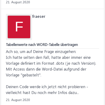
21. August 2020
End If
'WORD initialisieren
fraeser
Set Word = CreateObject("Word.Application") 'Variable
F
initialisieren
'Bei Problemen steigen wir an dieser Stelle aus:
If Word Is Nothing Then
MsgBox "Konnte keine Verbindung zu Word herstellen!",
16, "Problem"
Tabellenwerte nach WORD-Tabelle übertragen
Exit Sub
Ach so, um auf Deine Frage einzugehen:
End If
Ich hatte selten den Fall, hatte aber immer eine
Vorlage definiert im Format .dotx (je nach Version).
With Word
'Ein neues Dokument erzeugen:
Mit Access dann die Word-Datei aufgrund der
.Documents.Add (strPfadVorlage & "AV_AntragRP.dotm")
Vorlage "gebastelt".
'Word sichtbar machen (standardmäßig wird Word nicht
angezeigt):
Deinen Code werde ich jetzt nicht probieren -
.Visible = True
vielleicht hast Du noch mehr Infos dazu...
.Activate
.ScreenUpdating = True
21. August 2020