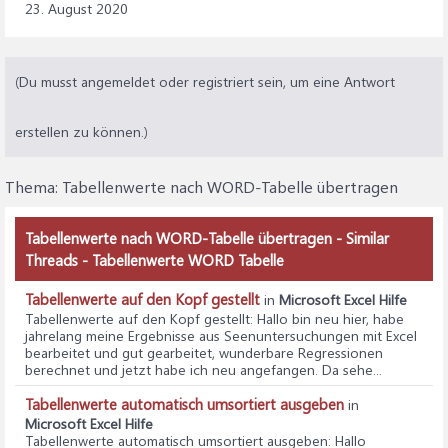
23. August 2020
End With
Loop
With objWordDoc.Borders
(Du musst angemeldet oder registriert sein, um eine Antwort
.OutsideLineStyle = wdLineStyleSingle
.OutsideLineWidth = wdLineWidth150pt
erstellen zu können.)
.InsideLineStyle = wdLineStyleSingle
End With
Thema:
Tabellenwerte nach WORD-Tabelle übertragen
End If
Tabellenwerte nach WORD-Tabelle übertragen - Similar
Threads - Tabellenwerte WORD Tabelle
Tabellenwerte auf den Kopf gestellt
in
Microsoft Excel Hilfe
Tabellenwerte auf den Kopf gestellt
: Hallo bin neu hier, habe
jahrelang meine Ergebnisse aus Seenuntersuchungen mit Excel
bearbeitet und gut gearbeitet, wunderbare Regressionen
berechnet und jetzt habe ich neu angefangen. Da sehe...
Tabellenwerte automatisch umsortiert ausgeben
in
Microsoft Excel Hilfe
Tabellenwerte automatisch umsortiert ausgeben
: Hallo