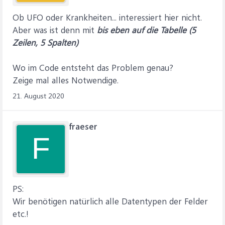
Dim intZeile As Integer
Dim rcsHinter As DAO.Recordset
Ob UFO oder Krankheiten... interessiert hier nicht.
Dim strSQLHinter As String
Aber was ist denn mit
bis eben auf die Tabelle (5
Dim intAnz As Integer
Zeilen, 5 Spalten)
Dim tbl As Variant
Wo im Code entsteht das Problem genau?
Set db = CurrentDb
Zeige mal alles Notwendige.
21. August 2020
'Pfad-Ermittlung
strPfad = CurrentDb.TableDefs("tbl_LEHRER").Connect
fraeser
If strPfad "" Then 'Bei Backend-/Frontend-Version
F
strPfad = Mid(strPfad, 11)
strPfad = Left(strPfad, InStrRev(strPfad, "")) &
"BestandPersonal"
strPfadVorlage = Mid(strPfad, 11)
strPfadVorlage = Left(strPfad, InStrRev(strPfad, ""))
PS:
Else
Wir benötigen natürlich alle Datentypen der Felder
strPfad = CurrentProject.Path & "BestandPersonal"
etc.!
strPfadVorlage = CurrentProject.Path