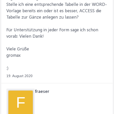
Dim rngSchulname As Range
Stelle ich eine entsprechende Tabelle in der WORD-
Dim rngSchulamt As Range
Vorlage bereits ein oder ist es besser, ACCESS die
Dim rngWeitere As Range
Tabelle zur Gänze anlegen zu lassen?
Dim rngVormalig As Range
Dim rngvon As Range
Für Unterstützung in jeder Form sage ich schon
Dim rngbis As Range
Dim rngAVName As Range
vorab: Vielen Dank!
Dim rngGebDatum As Range
Dim rngGebOrt As Range
Viele Grüße
Dim rngFamStand As Range
gromax
Dim rngStrasse As Range
Dim rngPLZ As Range
Dim rngOrt As Range
:)
Dim rngTelefon As Range
19. August 2020
Dim rngMail As Range
Dim rngBeginn As Range
Dim rngEnde As Range
fraeser
Dim rngLwh As Range
F
Dim rngFaecher As Range
Dim rngTabelle As Range