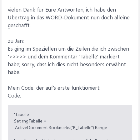
"")
vielen Dank für Eure Antworten; ich habe den
'>>>>>>>>>>>>>>>>>>>>>>>>>>>>>>>>>>>
Übertrag in das WORD-Dokument nun doch alleine
>>>>>>>>>>>>>>>>>>>>>>>>>>>>>>>>>
geschafft.
'Tabelle
zu Jan:
Set rngTabelle =
Word.ActiveDocument.Bookmarks("B_Tabelle").Range
Es ging im Speziellen um die Zeilen die ich zwischen
'>>>>> und dem Kommentar 'Tabelle' markiert
'von Formular Hinterlegungen nach WORD-Dokument
habe; sorry, dass ich dies nicht besonders erwähnt
übertragen
habe.
strSQLHinter = "SELECT * FROM
qry_AVHinterlegungenVertrag WHERE AVHIN_EIN_FS = "
& Me!sfm_AVAntrag01.Form!EIN_PS
Mein Code, der auf's erste funktioniert:
Set rcsHinter = db.OpenRecordset(strSQLHinter,
Code:
dbOpenSnapshot)
If Not rcsHinter.EOF Then
'Tabelle
Set rngTabelle =
rcsHinter.MoveLast
.ActiveDocument.Bookmarks("B_Tabelle").Range
rcsHinter.MoveFirst