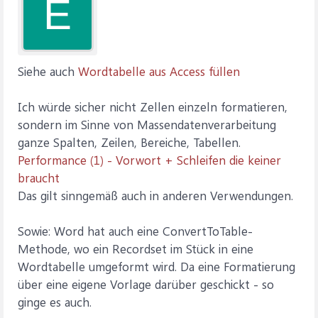
E
>>>>>>>>>>>>>>>>>>>>>>>>>>>>>>>>>
HeightRule:=wdRowHeightExactly
.Cell(intZeile, 1).Width = MillimetersToPoints(50)
Set rcsSchulname = Nothing
.Cell(intZeile, 2).Width = MillimetersToPoints(56)
Set rcsHinter = Nothing
.Cell(intZeile, 3).Width = MillimetersToPoints(29)
Set db = Nothing
Siehe auch
Wordtabelle aus Access füllen
.Cell(intZeile, 4).Width = MillimetersToPoints(21.5)
.Cell(intZeile, 4).Range.ParagraphFormat.Alignment =
End Sub
wdAlignParagraphCenter
Ich würde sicher nicht Zellen einzeln formatieren,
.Cell(intZeile, 5).Width = MillimetersToPoints(14)
sondern im Sinne von Massendatenverarbeitung
.Cell(intZeile, 5).Range.ParagraphFormat.Alignment =
ganze Spalten, Zeilen, Bereiche, Tabellen.
wdAlignParagraphRight
Performance (1) - Vorwort + Schleifen die keiner
.Cell(intZeile, 1).Range = rcsHinter.Fields(3).Value
braucht
.Cell(intZeile, 2).Range = rcsHinter.Fields(10).Value
Das gilt sinngemäß auch in anderen Verwendungen.
.Cell(intZeile, 3).Range = rcsHinter.Fields(5).Value
.Cell(intZeile, 4).Range = rcsHinter.Fields(7).Value
Sowie: Word hat auch eine ConvertToTable-
.Cell(intZeile, 5).Range = rcsHinter.Fields(8).Value & " Lwh"
Methode, wo ein Recordset im Stück in eine
intZeile = intZeile + 1
Wordtabelle umgeformt wird. Da eine Formatierung
über eine eigene Vorlage darüber geschickt - so
rcsHinter.MoveNext
ginge es auch.