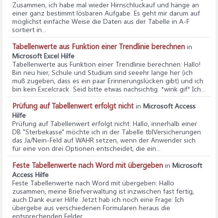
Zusammen, ich habe mal wieder Hirnschluckauf und hänge an
einer ganz bestimmt lösbaren Aufgabe. Es geht mir darum auf
möglichst einfache Weise die Daten aus der Tabelle in A-F
sortiert in...
Tabellenwerte aus Funktion einer Trendlinie berechnen
in
Microsoft Excel Hilfe
Tabellenwerte aus Funktion einer Trendlinie berechnen
: Hallo!
Bin neu hier, Schule und Studium sind seeehr lange her (ich
muß zugeben, dass es ein paar Erinnerungslücken gibt) und ich
bin kein Excelcrack. Seid bitte etwas nachsichtig. *wink.gif* Ich...
Prüfung auf Tabellenwert erfolgt nicht
in
Microsoft Access
Hilfe
Prüfung auf Tabellenwert erfolgt nicht
: Hallo, innerhalb einer
DB "Sterbekasse" möchte ich in der Tabelle tblVersicherungen
das Ja/Nein-Feld auf WAHR setzen, wenn der Anwender sich
für eine von drei Optionen entscheidet, die ein...
Feste Tabellenwerte nach Word mit übergeben
in
Microsoft
Access Hilfe
Feste Tabellenwerte nach Word mit übergeben
: Hallo
zusammen, meine Briefverwaltung ist inzwischen fast fertig,
auch Dank eurer Hilfe. Jetzt hab ich noch eine Frage: Ich
übergebe aus verschiedenen Formularen heraus die
entsprechenden Felder...