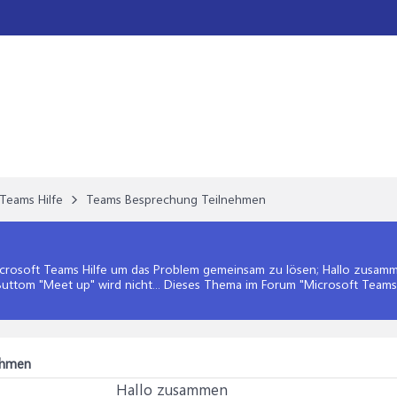
Teams Hilfe
Teams Besprechung Teilnehmen
crosoft Teams Hilfe
um das Problem gemeinsam zu lösen; Hallo zusamme
uttom "Meet up" wird nicht... Dieses Thema im Forum "
Microsoft Teams 
ehmen
Hallo zusammen