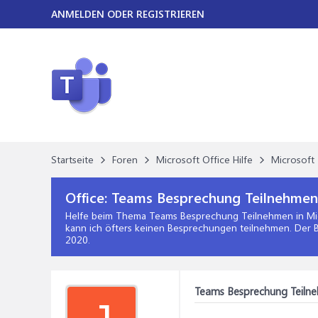
ANMELDEN ODER REGISTRIEREN
Startseite
Foren
Microsoft Office Hilfe
Microsoft 
Office:
Teams Besprechung Teilnehmen
Helfe beim Thema
Teams Besprechung Teilnehmen
in
Mi
kann ich öfters keinen Besprechungen teilnehmen. Der B
2020
.
Teams Besprechung Teiln