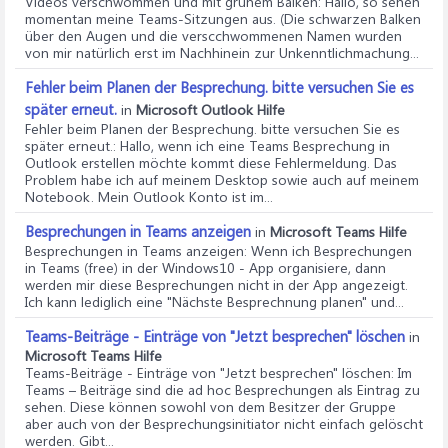
Videos verschwommen und mit grünem Balken
: Hallo, so sehen
momentan meine Teams-Sitzungen aus. (Die schwarzen Balken
über den Augen und die verscchwommenen Namen wurden
von mir natürlich erst im Nachhinein zur Unkenntlichmachung...
Fehler beim Planen der Besprechung. bitte versuchen Sie es
später erneut.
in
Microsoft Outlook Hilfe
Fehler beim Planen der Besprechung. bitte versuchen Sie es
später erneut.
: Hallo, wenn ich eine Teams Besprechung in
Outlook erstellen möchte kommt diese Fehlermeldung. Das
Problem habe ich auf meinem Desktop sowie auch auf meinem
Notebook. Mein Outlook Konto ist im...
Besprechungen in Teams anzeigen
in
Microsoft Teams Hilfe
Besprechungen in Teams anzeigen
: Wenn ich Besprechungen
in Teams (free) in der Windows10 - App organisiere, dann
werden mir diese Besprechungen nicht in der App angezeigt.
Ich kann lediglich eine "Nächste Besprechnung planen" und...
Teams-Beiträge - Einträge von "Jetzt besprechen" löschen
in
Microsoft Teams Hilfe
Teams-Beiträge - Einträge von "Jetzt besprechen" löschen
: Im
Teams – Beiträge sind die ad hoc Besprechungen als Eintrag zu
sehen. Diese können sowohl von dem Besitzer der Gruppe
aber auch von der Besprechungsinitiator nicht einfach gelöscht
werden. Gibt...