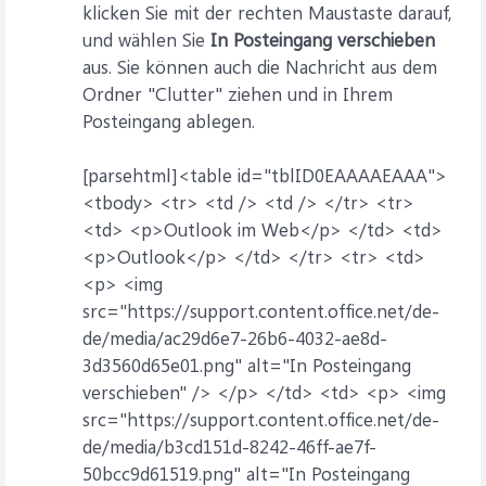
klicken Sie mit der rechten Maustaste darauf,
und wählen Sie
In Posteingang verschieben
aus. Sie können auch die Nachricht aus dem
Ordner "Clutter" ziehen und in Ihrem
Posteingang ablegen.
[parsehtml]<table id="tblID0EAAAAEAAA">
<tbody> <tr> <td /> <td /> </tr> <tr>
<td> <p>Outlook im Web</p> </td> <td>
<p>Outlook</p> </td> </tr> <tr> <td>
<p> <img
src="https://support.content.office.net/de-
de/media/ac29d6e7-26b6-4032-ae8d-
3d3560d65e01.png" alt="In Posteingang
verschieben" /> </p> </td> <td> <p> <img
src="https://support.content.office.net/de-
de/media/b3cd151d-8242-46ff-ae7f-
50bcc9d61519.png" alt="In Posteingang