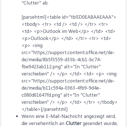
"Clutter" ab.
[parsehtml]<table id="tblID0EABAAEAAA">
<tbody> <tr> <td /> <td /> </tr> <tr>
<td> <p>Outlook im Web</p> </td> <td>
<p>Outlook</p> </td> </tr> <tr> <td>
<p> <img
src="https://support.content.office.net/de-
de/media/8b5f3559-d33b-4cb1-bc74-
fbe9423ab112.png" alt="In "Clutter"
verschieben" /> </p> </td> <td> <p> <img
src="https://support.content.office.net/de-
de/media/b11c594a-0363-4fb9-9d4e-
c080d61647fd.png" alt="In "Clutter"
verschieben" /> </p> </td> </tr> </tbody>
</table>[/parsehtml]
Wenn eine E-Mail-Nachricht angezeigt wird,
die versehentlich an
Clutter
gesendet wurde,