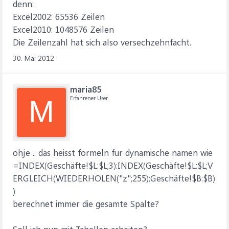
denn:
Excel2002: 65536 Zeilen
Excel2010: 1048576 Zeilen
Die Zeilenzahl hat sich also versechzehnfacht.
30. Mai 2012
maria85
Erfahrener User
M
ohje .. das heisst formeln für dynamische namen wie
=INDEX(Geschäfte!$L:$L;3):INDEX(Geschäfte!$L:$L;V
ERGLEICH(WIEDERHOLEN("z";255);Geschäfte!$B:$B)
)
berechnet immer die gesamte Spalte?