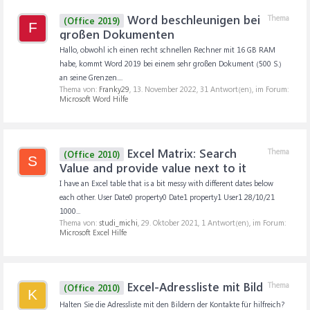
Word beschleunigen bei
Thema
(Office 2019)
F
großen Dokumenten
Hallo, obwohl ich einen recht schnellen Rechner mit 16 GB RAM
habe, kommt Word 2019 bei einem sehr großen Dokument (500 S.)
an seine Grenzen....
Thema von:
Franky29
,
13. November 2022
, 31 Antwort(en), im Forum:
Microsoft Word Hilfe
Excel Matrix: Search
Thema
(Office 2010)
S
Value and provide value next to it
I have an Excel table that is a bit messy with different dates below
each other. User Date0 property0 Date1 property1 User1 28/10/21
1000...
Thema von:
studi_michi
,
29. Oktober 2021
, 1 Antwort(en), im Forum:
Microsoft Excel Hilfe
Excel-Adressliste mit Bild
Thema
(Office 2010)
K
Halten Sie die Adressliste mit den Bildern der Kontakte für hilfreich?