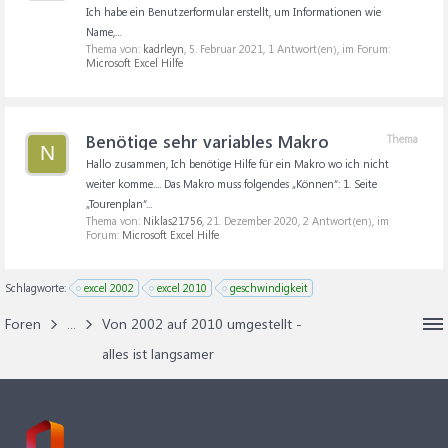
Ich habe ein Benutzerformular erstellt, um Informationen wie
Name,...
Thema von:
kadrleyn
,
5. Februar 2021
, 1 Antwort(en), im Forum:
Microsoft Excel Hilfe
Benötige sehr variables Makro
Thema
N
Hallo zusammen, Ich benötige Hilfe für ein Makro wo ich nicht
weiter komme.... Das Makro muss folgendes „Können“: 1. Seite
„Tourenplan“...
Thema von:
Niklas21756
,
21. Dezember 2020
, 2 Antwort(en), im
Forum:
Microsoft Excel Hilfe
Schlagworte:
excel 2002
excel 2010
geschwindigkeit
Foren
...
Von 2002 auf 2010 umgestellt -
alles ist langsamer