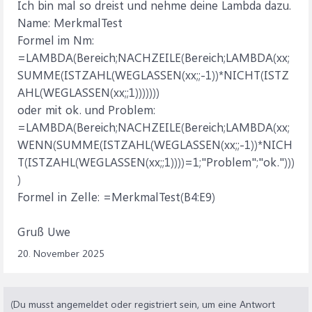
Ich bin mal so dreist und nehme deine Lambda dazu.
Name: MerkmalTest
Formel im Nm:
=LAMBDA(Bereich;NACHZEILE(Bereich;LAMBDA(xx;
SUMME(ISTZAHL(WEGLASSEN(xx;;-1))*NICHT(ISTZ
AHL(WEGLASSEN(xx;;1)))))))
oder mit ok. und Problem:
=LAMBDA(Bereich;NACHZEILE(Bereich;LAMBDA(xx;
WENN(SUMME(ISTZAHL(WEGLASSEN(xx;;-1))*NICH
T(ISTZAHL(WEGLASSEN(xx;;1))))=1;"Problem";"ok.")))
)
Formel in Zelle: =MerkmalTest(B4:E9)
Gruß Uwe
20. November 2025
(Du musst angemeldet oder registriert sein, um eine Antwort