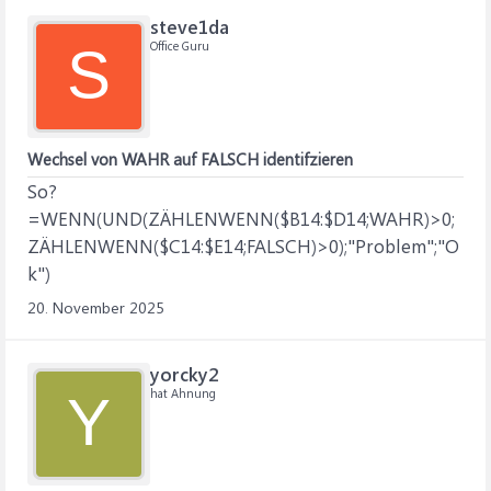
steve1da
Office Guru
S
Wechsel von WAHR auf FALSCH identifzieren
So?
=WENN(UND(ZÄHLENWENN($B14:$D14;WAHR)>0;
ZÄHLENWENN($C14:$E14;FALSCH)>0);"Problem";"O
k")
20. November 2025
yorcky2
hat Ahnung
Y