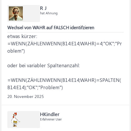
R J
hat Ahnung
Wechsel von WAHR auf FALSCH identifzieren
etwas kürzer:
=WENN(ZÄHLENWENN(B14:E14;WAHR)=4;"OK";"Pr
oblem")
oder bei variabler Spaltenanzahl:
=WENN(ZÄHLENWENN(B14:E14;WAHR)=SPALTEN(
B14:E14);"OK";"Problem")
20. November 2025
HKindler
Erfahrener User