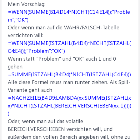
Mein Vorschlag:
=WENN(SUMME(B14:D14*NICHT(C14:E14));"Proble
m";"OK")
Oder wenn man auf die WAHR/FALSCH-Tabelle
verzichten will:
=WENN(SUMME(ISTZAHL(B4:D4)*NICHT(ISTZAHL(
C4:E4)));"Problem";"OK")
Wenn statt "Problem" und "OK" auch 1 und 0
gehen:
=SUMME(ISTZAHL(B4:D4)*NICHT(ISTZAHL(C4:E4)))
Alle diese Formel muss man runter ziehen. Als Spill-
Variante geht auch
=NACHZEILE(B4:D9;LAMBDA(xx;SUMME(ISTZAHL(x
x)*NICHT(ISTZAHL(BEREICH.VERSCHIEBEN(xx;;1)))))
)
Oder, wenn man auf das volatile
BEREICH.VERSCHIEBEN verzichten will, und
außerdem den vollen Bereich angeben will, ohne zu