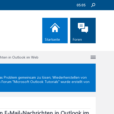
05:05
Startseite
Foren
chten in Outlook im Web
s Problem gemeinsam zu lösen; Wiederherstellen von
m Forum "
Microsoft Outlook Tutorials
" wurde erstellt von
n E-Mail-Nachrichten in Outlook im