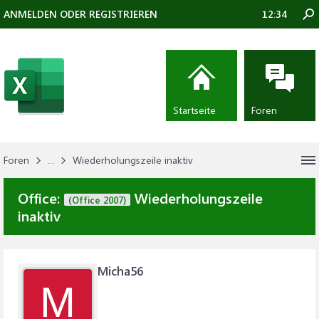
ANMELDEN ODER REGISTRIEREN
12:34
Startseite
Foren
Foren
...
Wiederholungszeile inaktiv
Office:
Wiederholungszeile
(Office 2007)
inaktiv
Micha56
M