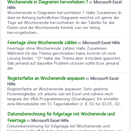
Wochenende in Diagramm hervorheben ?
in
Microsoft Excel
Hilfe
Wochenende in Diagramm hervorheben ?
: Hallo Zusammen, In
dem im Anhang befindlichen Diagramm möchte ich gerne die
Tage am Wochenende hervorheben. In der Tabelle für die
Daten sind die Wochenende bereits von mir farbig
hervorgehoben....
Feiertage ohne Wochenende zählen
in
Microsoft Excel Hilfe
Feiertage ohne Wochenende zählen
: Hallo Zusammen
Während ich das Thema geschrieben habe, konnte ich eine
Lösung finden. *:D* Habe das Thema aber trotzdem gepostet,
falls jemand auf dasselbe Problem stossen sollte bzw. jemand
die...
Registerfarbe an Wochenende anpassen
in
Microsoft Excel
Hilfe
Registerfarbe an Wochenende anpassen
: Sehr geehrte
Forenmitglieder, ich arbeite viel mit Excel und nähere mich
langsam der VBA-Programmierung (Grundlagen). Ich erstellte
eine Monatsdatei mit 31 Tagestabellen (z. B. 01 für 01.05., 02...
Datumsberechnung für folgetage mit Wochenende und
Feiertage
in
Microsoft Excel Hilfe
Datumsberechnung für folgetage mit Wochenende und
Feiertage
: Hallo @all, habe mal wieder ein kleines Hindernis vor