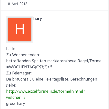
10. April 2012
Die Namen der Mitarbeiter sind horizontal und die Tage
vertikal. Ich habe die Tabelle beigefügt.
Weiß jmd. eine bedingte Funktion, in der ich automatisch
hary
die gesamte Spalte für Wochenende und Feiertage in
H
Excel 2010 farbig darstelle?
Vielen Dank für Euren Support und liebe Grüße, Angie
hallo
Zu Wochenenden:
betreffenden Spalten markieren/neue Regel/Formel
=WOCHENTAG(C$3;2)>5
Zu Feiertagen:
Da brauchst Du eine Feiertagsliste. Berechnungen
siehe:
http://www.excelformeln.de/formeln.html?
welcher=3
gruss hary