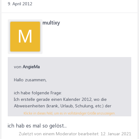
9. April 2012
multixy
M
von
AngieMa
Hallo zusammen,
ich habe folgende Frage:
Ich erstelle gerade einen Kalender 2012, wo die
Abweisenheiten (krank, Urlaub, Schulung, etc.) der
Mitarbeiter eingetragen werden. Ich möcht dazu aber
Klicke in dieses Feld, um es in vollständiger Größe anzuzeigen.
die Wochenenden und Feiertage automatisch farbig
ich hab es mal so gelöst...
hervorheben. Ich habe es bereits geschafft, die Zelle So
und Sa farbig zu markieren, aber nicht die gesamte
Zuletzt von einem Moderator bearbeitet:
12. Januar 2021
Spalte.