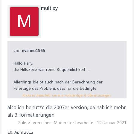
multixy
M
von
evaneu1965
Hallo Hary,
die Hilfszeile war reine Bequemlichkeit ...
Allerdings bleibt auch nach der Berechnung der
Feiertage das Problem, dass für die bedingte
Formatierung nur drei Möglichkeiten bestehen - - - und
Klicke in dieses Feld, um es in vollständiger Größe anzuzeigen.
die habe ich schon mit Sa, So und Heute verbraucht.
also ich benutze die 2007er version, da hab ich mehr
Hat jemand eine Idee für die 4. bedingte Formatierung
als 3 formatierungen
(oder geht das im neueren Excel 2010?)?
Zuletzt von einem Moderator bearbeitet:
12. Januar 2021
10. April 2012
VG