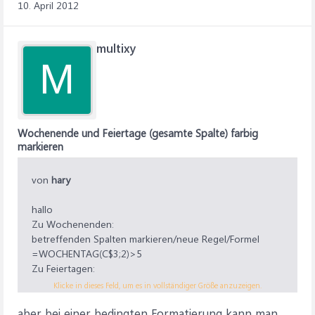
10. April 2012
multixy
M
Wochenende und Feiertage (gesamte Spalte) farbig
markieren
von
hary
hallo
Zu Wochenenden:
betreffenden Spalten markieren/neue Regel/Formel
=WOCHENTAG(C$3;2)>5
Zu Feiertagen:
Da brauchst Du eine Feiertagsliste. Berechnungen siehe:
Klicke in dieses Feld, um es in vollständiger Größe anzuzeigen.
http://www.excelformeln.de/formeln.html?welcher=3
aber bei einer bedingten Formatierung kann man
gruss hary