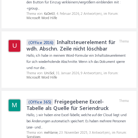
den Button für Einzug verkleinern/vergrößern einblenden mit :
<group...
Thema von:
KaDe63
,
4. Februar 2026
, 2 Antwort(en), im Forum:
Microsoft Word Hilfe
Inhaltsteuerelement für
Thema
(Office 2016)
U
wdh. Abschn. Zeile nicht löschbar
Hallo, ich habe in meinem Word-Formular ein Inhaltssteuerelement
für sich wiederholende Abschnitte. Wenn ich das Dokument sperre
und nur die...
Thema von:
UniSol
,
31. Januar 2026
, 9 Antwort(en), im Forum:
Microsoft Word Hilfe
Freigegebene Excel-
Thema
(Office 365)
M
Tabelle als Quelle für Seriendruck
Hallo, :) wir haben eine Excel-Tabelle, welche auf der Cloud liegt und
bei Änderungen automatisch speichert. Es haben mehrere Personen
Lese- und...
Thema von:
mehlanie
,
23. November 2025
, 3 Antwort(en), im Forum:
Sonstiges