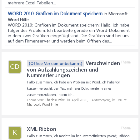
mehrere Excel Tabellen...
WORD 2010: Grafiken im Dokument speichern
in
Microsoft
Word Hilfe
WORD 2010: Grafiken im Dokument speichern
: Hallo, ich habe
folgendes Problem. Ich bearbeite gerade ein Word-Dokument
in dem zwei Grafiken eingefügt sind. Die Grafiken sind bei uns
auf dem Firmenserver und werden beim Öffnen des...
Verschwinden
Thema
(Office Version unbekannt)
CD
von Aufzählungszeichen und
Nummerierungen
Hallo zusammen, ich habe ein Problem mit Word. Ich habe vor
kurzem versucht, den Text mehrerer Dokumente in eines
zusammenzufassen, indem ich...
Thema von:
Charles.Drake
,
10. April 2026
, 3 Antwort(en), im Forum:
Microsoft Word Hilfe
XML Ribbon
Thema
K
Hallo zusammen, ich möchte im benutzerdefinierten (Word)-Ribbon