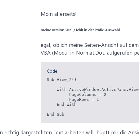
Moin allerseits!
meine Version 2021 / fehlt in der Präfix-Auswahl
egal, ob ich meine Seiten-Ansicht auf d
VBA (Modul in Normat.Dot, aufgerufen per 
Code:
Sub View_2()

    With ActiveWindow.ActivePane.View.
        .PageColumns = 2

        .PageRows = 1

    End With

End Sub
 richtig dargestellten Text arbeiten will, hüpft mir die An