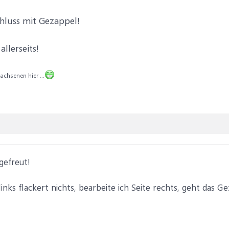
Schluss mit Gezappel!
llerseits!
chsenen hier ...
gefreut!
 links flackert nichts, bearbeite ich Seite rechts, geht das 