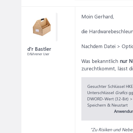
Moin Gerhard,
die Hardwarebeschleun
Nachdem Datei > Option
d'r Bastler
Erfahrener User
Was bekanntlich
nur Nu
zurechtkommt, lässt d
Gesuchter Schlüssel H
Unterschlüssel
Grafics
gg
DWORD-Wert (32-Bit) 
Speichern & Neustart
Anwendung
"Zu Risiken und Neben