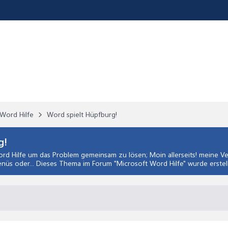
Word Hilfe
Word spielt Hüpfburg!
g!
rd Hilfe
um das Problem gemeinsam zu lösen; Moin allerseits! meine Vers
nüs oder... Dieses Thema im Forum "
Microsoft Word Hilfe
" wurde erstel