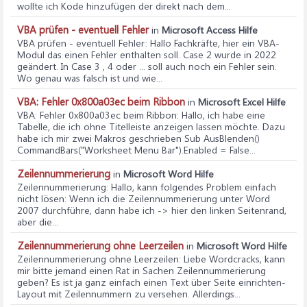
wollte ich Kode hinzufügen der direkt nach dem...
VBA prüfen - eventuell Fehler
in
Microsoft Access Hilfe
VBA prüfen - eventuell Fehler
: Hallo Fachkräfte, hier ein VBA-
Modul das einen Fehler enthalten soll. Case 2 wurde in 2022
geändert. In Case 3 , 4 oder ... soll auch noch ein Fehler sein.
Wo genau was falsch ist und wie...
VBA: Fehler 0x800a03ec beim Ribbon
in
Microsoft Excel Hilfe
VBA: Fehler 0x800a03ec beim Ribbon
: Hallo, ich habe eine
Tabelle, die ich ohne Titelleiste anzeigen lassen möchte. Dazu
habe ich mir zwei Makros geschrieben Sub AusBlenden()
CommandBars("Worksheet Menu Bar").Enabled = False...
Zeilennummerierung
in
Microsoft Word Hilfe
Zeilennummerierung
: Hallo, kann folgendes Problem einfach
nicht lösen: Wenn ich die Zeilennummerierung unter Word
2007 durchführe, dann habe ich -> hier den linken Seitenrand,
aber die...
Zeilennummerierung ohne Leerzeilen
in
Microsoft Word Hilfe
Zeilennummerierung ohne Leerzeilen
: Liebe Wordcracks, kann
mir bitte jemand einen Rat in Sachen Zeilennummerierung
geben? Es ist ja ganz einfach einen Text über Seite einrichten-
Layout mit Zeilennummern zu versehen. Allerdings...