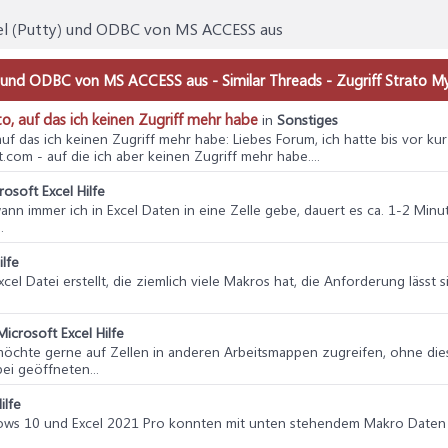
el (Putty) und ODBC von MS ACCESS aus
) und ODBC von MS ACCESS aus - Similar Threads - Zugriff Strato 
to, auf das ich keinen Zugriff mehr habe
in
Sonstiges
 auf das ich keinen Zugriff mehr habe
: Liebes Forum, ich hatte bis vor k
om - auf die ich aber keinen Zugriff mehr habe....
rosoft Excel Hilfe
 wann immer ich in Excel Daten in eine Zelle gebe, dauert es ca. 1-2 Minu
.
ilfe
xcel Datei erstellt, die ziemlich viele Makros hat, die Anforderung lässt 
Microsoft Excel Hilfe
 möchte gerne auf Zellen in anderen Arbeitsmappen zugreifen, ohne dies
ei geöffneten...
ilfe
ows 10 und Excel 2021 Pro konnten mit unten stehendem Makro Daten