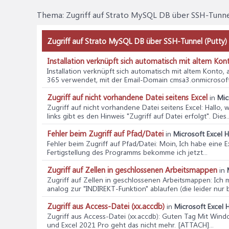
Thema:
Zugriff auf Strato MySQL DB über SSH-Tunn
Zugriff auf Strato MySQL DB über SSH-Tunnel (Putty
Installation verknüpft sich automatisch mit altem Kon
Installation verknüpft sich automatisch mit altem Konto,
365 verwendet, mit der Email-Domain cmsa3.onmicrosoft.c
Zugriff auf nicht vorhandene Datei seitens Excel
in
Mic
Zugriff auf nicht vorhandene Datei seitens Excel
: Hallo,
links gibt es den Hinweis "Zugriff auf Datei erfolgt". Dies..
Fehler beim Zugriff auf Pfad/Datei
in
Microsoft Excel H
Fehler beim Zugriff auf Pfad/Datei
: Moin, Ich habe eine E
Fertigstellung des Programms bekomme ich jetzt...
Zugriff auf Zellen in geschlossenen Arbeitsmappen
in
Zugriff auf Zellen in geschlossenen Arbeitsmappen
: Ich
analog zur "INDIREKT-Funktion" ablaufen (die leider nur b
Zugriff aus Access-Datei (xx.accdb)
in
Microsoft Excel H
Zugriff aus Access-Datei (xx.accdb)
: Guten Tag Mit Wind
und Excel 2021 Pro geht das nicht mehr. [ATTACH]...