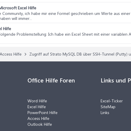
Microsoft Excel Hilfe
be Community, ich habe mir eine Formel geschrieben um Werte aus einer 
aben will immer...
l Hilfe
olgende Problemstellung: Ich habe ein Excel Sheet mit einer variablen A
Access Hilfe
Zugriff auf Strato MySQL DB über SSH-Tunnel (Putty
Office Hilfe Foren
Links und 
Word Hilfe
Excel-Ticker
Excel Hilfe
SiteMap
PowerPoint Hilfe
Links
Access Hilfe
Outlook Hilfe