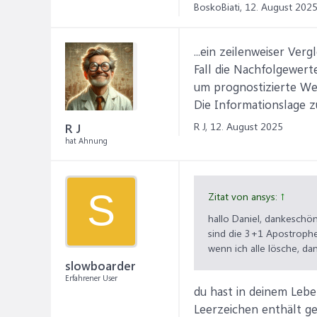
BoskoBiati,
12. August 202
...ein zeilenweiser Verg
Fall die Nachfolgewert
um prognostizierte Wer
Die Informationslage z
R J,
12. August 2025
R J
hat Ahnung
S
Zitat von ansys:
↑
hallo Daniel, dankeschön
sind die 3+1 Apostrophe
wenn ich alle lösche, da
slowboarder
Erfahrener User
du hast in deinem Lebe
Leerzeichen enthält g