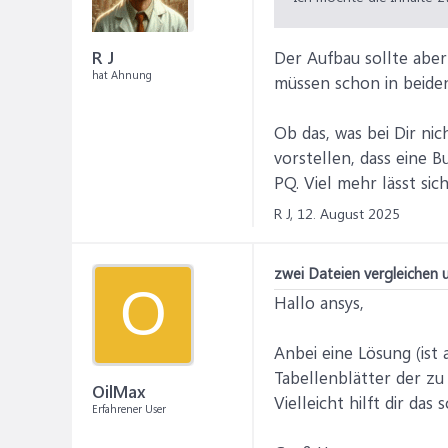
R J
Der Aufbau sollte aber
hat Ahnung
müssen schon in beiden
Ob das, was bei Dir nic
vorstellen, dass eine 
PQ. Viel mehr lässt si
R J,
12. August 2025
zwei Dateien vergleichen u
O
Hallo ansys,
Anbei eine Lösung (ist 
Tabellenblätter der zu
OilMax
Vielleicht hilft dir d
Erfahrener User