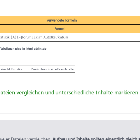
verwendete Formeln
Formel
Statistik!$A$1=[Forum33.xlsm]Auto!Kaufdatum
le/tabellenanzeige_in_html_addin.zip
 einschl. Funktion zum Zurücklesen in eine Excel-Tabelle
zweier Dateien vergleichen,
Aufbau und Inhalte sollten eigentlich gleich s