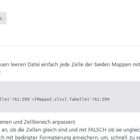
Vergleich Datensätze von 2 Exceldateien via Array.xlsm (36,3 KB)
neuen leeren Datei einfach jede Zelle der beiden Mappen mi
:
lle1'!A1:Z99`=[Mappe2.xlsx].Tabelle1'!A1:Z99
namen und Zellbereich anpassen)
 an, ob die Zellen gleich sind und mit FALSCH ob sie ungleic
h mit bedingter Formatierung anreichern, um, schnell zu se