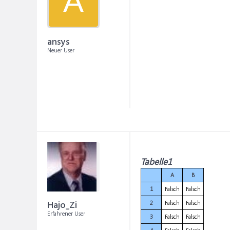
A
ansys
Neuer User
Tabelle1
A
B
1
Falsch
Falsch
Hajo_Zi
2
Falsch
Falsch
Erfahrener User
3
Falsch
Falsch