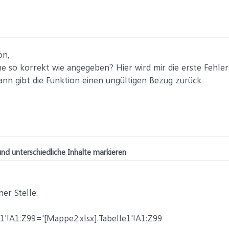
ön,
e so korrekt wie angegeben? Hier wird mir die erste Fehle
dann gibt die Funktion einen ungültigen Bezug zurück
nd unterschiedliche Inhalte markieren
er Stelle:
1'!A1:Z99='[Mappe2.xlsx].Tabelle1'!A1:Z99