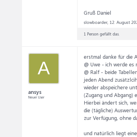
Gruß Daniel
slowboarder,
12. August 20
1 Person gefällt das.
erstmal danke für die
A
@ Uwe - ich werde es m
@ Ralf - beide Tabellen
jeden Abend zusätzlci
wieder abspeichere unt
ansys
(Zugang und Abgang) ei
Neuer User
Hierbei ändert sich, w
die (tägliche) Auswert
zur Verfügung, ohne da
und natürlich liegt ei