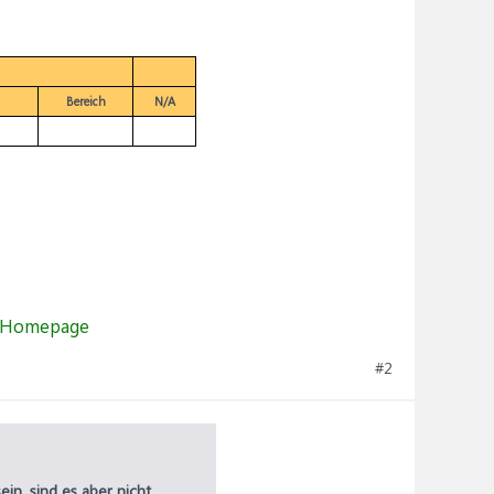
Bereich
N/A
#2
ein, sind es aber nicht
.