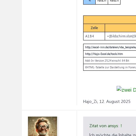
4
Falsch
Falsch
Zelle
A1:B4
=[Bildschirm.xlsm]
http://excel-inn.de/dateien/vba_beispie
http://Hajo-Excel.de/tools.htm
Add-In-Version 25.24 einschl. 64 Bit
XHTML-Tabelle zur Darstellung in Foren,
Hajo_Zi,
12. August 2025
Zitat von ansys:
↑
Ich möchte die Inhalte 