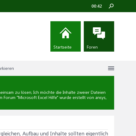
00:42
Startseite
Foren
arkieren
insam zu lösen; Ich möchte die Inhalte zweier Dateien
im Forum "
Microsoft Excel Hilfe
" wurde erstellt von ansys,
gleichen, Aufbau und Inhalte sollten eigentlich